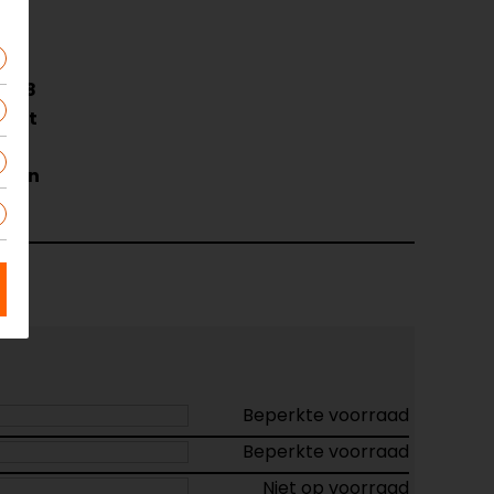
9108
wart
AA
rban
Beperkte voorraad
Beperkte voorraad
Niet op voorraad