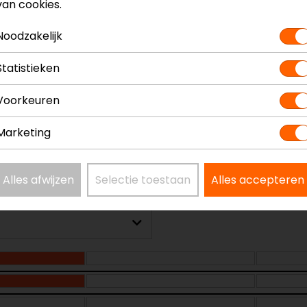
van cookies.
Noodzakelijk
Model
6
Statistieken
Kleur
Z
Certificeringsklasse
A
Voorkeuren
Rijstijl
U
Marketing
Alles afwijzen
Selectie toestaan
Alles accepteren