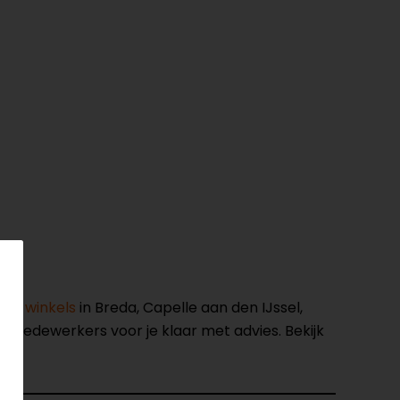
nze winkels
in Breda, Capelle aan den IJssel,
opmedewerkers voor je klaar met advies. Bekijk