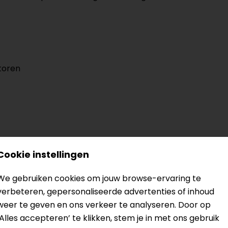
toren
Cookie instellingen
? Neem dan
contact
met ons op of kom langs in één van
o
We gebruiken cookies om jouw browse-ervaring te
kun je het product bekijken & passen en staan onze verko
verbeteren, gepersonaliseerde advertenties of inhoud
weer te geven en ons verkeer te analyseren. Door op
‘Alles accepteren’ te klikken, stem je in met ons gebruik