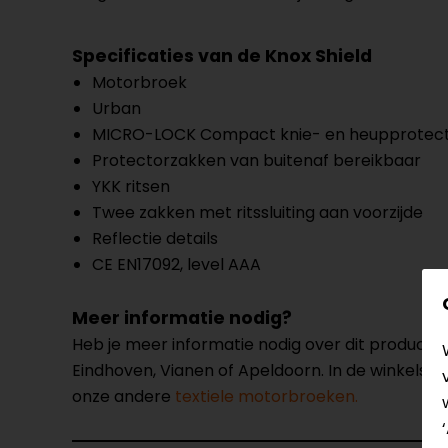
Specificaties van de Knox Shield
Motorbroek
Urban
MICRO-LOCK Compact knie- en heupprotec
Protectorzakken van buitenaf bereikbaar
YKK ritsen
Twee zakken met ritssluiting aan voorzijde
Reflectie details
CE EN17092, level AAA
Meer informatie nodig?
Heb je meer informatie nodig over dit product
Eindhoven, Vianen of Apeldoorn. In de winkels 
onze andere
textiele motorbroeken.