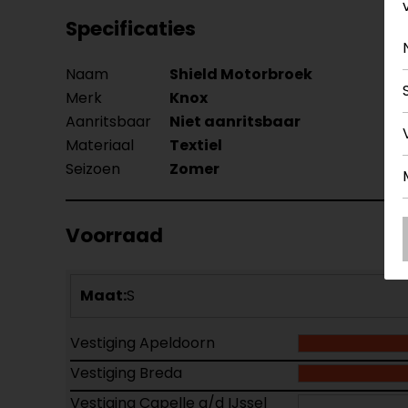
Specificaties
Naam
Shield Motorbroek
Merk
Knox
Aanritsbaar
Niet aanritsbaar
Materiaal
Textiel
Seizoen
Zomer
Voorraad
Maat:
S
Vestiging Apeldoorn
Vestiging Breda
Vestiging Capelle a/d IJssel