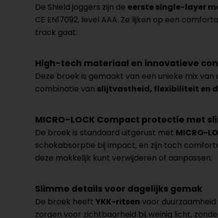
De Shield joggers zijn de
eerste single-layer 
CE EN17092, level AAA. Ze lijken op een comfortab
track gaat.
High-tech materiaal en innovatieve con
Deze broek is gemaakt van een unieke mix van u
combinatie van
slijtvastheid, flexibiliteit e
MICRO-LOCK Compact protectie met s
De broek is standaard uitgerust met
MICRO-LO
schokabsorptie bij impact, en zijn toch comfortab
deze makkelijk kunt verwijderen of aanpassen.
Slimme details voor dagelijks gemak
De broek heeft
YKK-ritsen
voor duurzaamheid e
zorgen voor zichtbaarheid bij weinig licht, zond