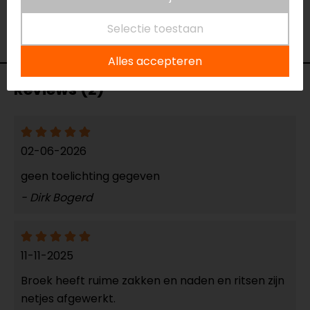
Thermovoering Ja/Nee
Ja
Ventilatie
Meshpanelen
Selectie toestaan
Waterdicht
Ja
Alles accepteren
Reviews (2)
02-06-2026
geen toelichting gegeven
- Dirk Bogerd
11-11-2025
Broek heeft ruime zakken en naden en ritsen zijn
netjes afgewerkt.