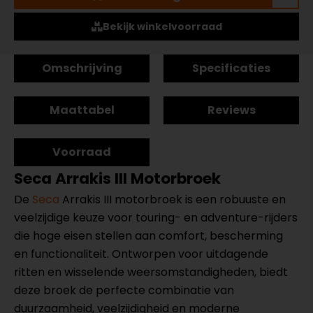
Bekijk winkelvoorraad
Omschrijving
Specificaties
Maattabel
Reviews
Voorraad
Seca Arrakis III Motorbroek
De
Seca
Arrakis III motorbroek is een robuuste en
veelzijdige keuze voor touring- en adventure-rijders
die hoge eisen stellen aan comfort, bescherming
en functionaliteit. Ontworpen voor uitdagende
ritten en wisselende weersomstandigheden, biedt
deze broek de perfecte combinatie van
duurzaamheid, veelzijdigheid en moderne