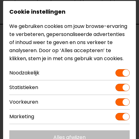
verkoopmedewerkers voor je klaar met advies.
Bekijk ook onze andere
textiele motorbroeken.
Cookie instellingen
We gebruiken cookies om jouw browse-ervaring
te verbeteren, gepersonaliseerde advertenties
Specificaties
of inhoud weer te geven en ons verkeer te
analyseren. Door op ‘Alles accepteren’ te
Naam
Arrakis III Motorbroek
klikken, stem je in met ons gebruik van cookies.
Model
7ARR25MQ
Merk
SECA
Noodzakelijk
Kleur
Zwart
Aanritsbaar
Rits rondom, Korte rits
Statistieken
Certificeringsklasse
AA
Materiaal
Textiel
Voorkeuren
Membraan
Uitneembaar LTD
Rijstijl
Touring
Marketing
Seizoen
Zomer, Winter, Mid-
season, All-season
Alles afwijzen