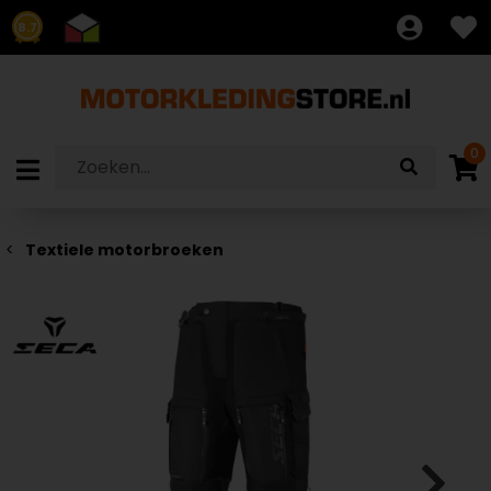
8.7
0
Textiele motorbroeken