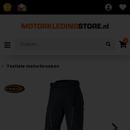
8.7
0
Textiele motorbroeken