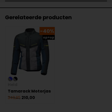
Gerelateerde producten
-40%
op=op
Held
Tamarack Motorjas
349,95
210,00