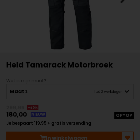
Held Tamarack Motorbroek
Wat is mijn maat?
Maat:
L
1 tot 2 werkdagen
299,95
-40%
180,00
NIEUW
OP=OP
Je bespaart 119,95 + gratis verzending
In winkelwagen