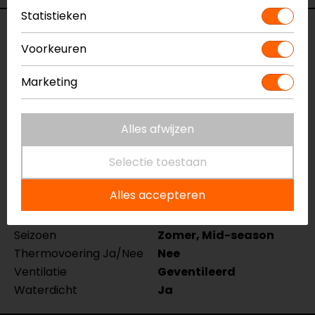
Statistieken
Specificaties
Voorkeuren
Naam
Tamarack Motorbroek
Marketing
Model
062553-00-068
Merk
Held
Kleur
Zwart
Alles afwijzen
Aanritsbaar
Rits rondom
Certificeringsklasse
Selectie toestaan
AA
Materiaal
Textiel
Alles accepteren
Membraan
Vast
Rijstijl
Touring, Adventure
Seizoen
Zomer, Mid-season
Thermovoering Ja/Nee
Nee
Ventilatie
Geventileerd
Waterdicht
Ja