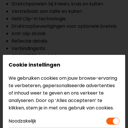
Stretchpanelen bij knieën, kruis en kuiten
Verstelbaar aan taille en kuiten
Held Clip-In technologie
Drukknopbevestigingen voor optionele bretels
Anti-slip zitvlak
Reflectie details
Verbindingsrits
CE EN17092, level AA
Cookie instellingen
Meer informatie nodig?
Heb je meer informatie nodig over dit product?
We gebruiken cookies om jouw browse-ervaring
Neem dan
contact
met ons op of kom langs in één
te verbeteren, gepersonaliseerde advertenties
van
onze winkels
in Breda, Capelle aan den IJssel,
of inhoud weer te geven en ons verkeer te
Eindhoven, Vianen of Apeldoorn. In de winkels kun je
analyseren. Door op ‘Alles accepteren’ te
het product bekijken & passen en staan onze
klikken, stem je in met ons gebruik van cookies.
verkoopmedewerkers voor je klaar met advies.
Bekijk onze andere
textiele motorbroeken.
Noodzakelijk