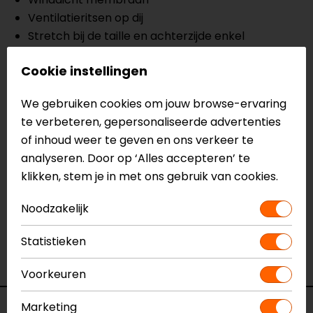
Ventilatieritsen op dij
Stretch bij de taille en achterzijde enkel
YKK rits
Cookie instellingen
Twee cargozakken
CE EN17092, level A
We gebruiken cookies om jouw browse-ervaring
te verbeteren, gepersonaliseerde advertenties
Meer informatie nodig?
of inhoud weer te geven en ons verkeer te
Heb je meer informatie nodig over dit product?
analyseren. Door op ‘Alles accepteren’ te
Neem dan
contact
met ons op of kom langs in één
klikken, stem je in met ons gebruik van cookies.
van
onze winkels
in Breda, Capelle aan den IJssel,
Eindhoven, Vianen of Apeldoorn. In de winkels kun je
Noodzakelijk
het product bekijken & passen en staan onze
verkoopmedewerkers voor je klaar met advies.
Statistieken
Bekijk onze andere
textiele motorbroeken.
Voorkeuren
Marketing