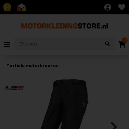
8.7
0
Textiele motorbroeken