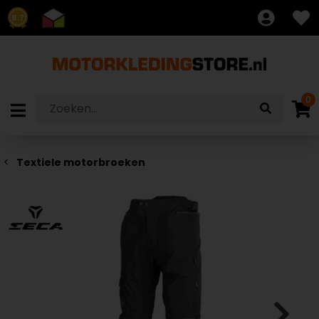
8.7
0
Textiele motorbroeken