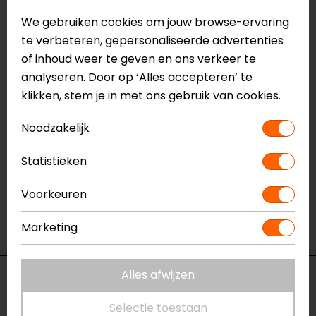
Naam
Sector II Motorbroek
We gebruiken cookies om jouw browse-ervaring
Model
7SEC21MQ
te verbeteren, gepersonaliseerde advertenties
Merk
SECA
of inhoud weer te geven en ons verkeer te
Kleur
Zwart-Grijs
analyseren. Door op ‘Alles accepteren’ te
Aanritsbaar
Rits rondom
klikken, stem je in met ons gebruik van cookies.
Certificeringsklasse
AA
Materiaal
Textiel
Noodzakelijk
Membraan
Uitneembaar LTD
Rijstijl
Touring
Statistieken
Seizoen
Zomer, Mid-season
Voorkeuren
Thermovoering Ja/Nee
Nee
Ventilatie
Ventilatieritsen
Marketing
Waterdicht
Ja
Alles afwijzen
Reviews (8)
Selectie toestaan