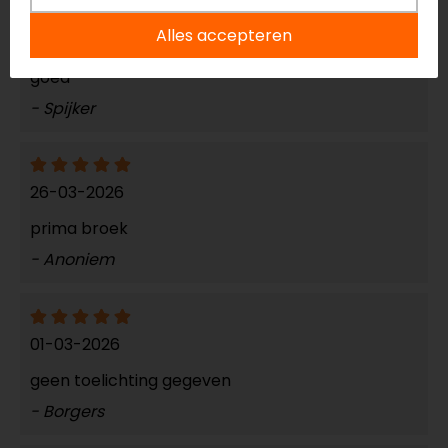
Alles accepteren
21-05-2026
goed
- Spijker
26-03-2026
prima broek
- Anoniem
01-03-2026
geen toelichting gegeven
- Borgers