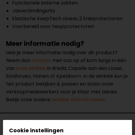
Functionele externe zakken
Jasverbindingsrits
Elastische KeepTech niveau 2 knieprotectoren
Voorbereid voor heupprotectoren
Meer informatie nodig?
Heb je meer informatie nodig over dit product?
Neem dan
contact
met ons op of kom langs in één
van
onze winkels
in Breda, Capelle aan den IJssel,
Eindhoven, Vianen of Apeldoorn. In de winkels kun je
het product bekijken & passen en staan onze
verkoopmedewerkers voor je klaar met advies.
Bekijk onze andere
textiele motorbroeken.
Specificaties
Cookie instellingen