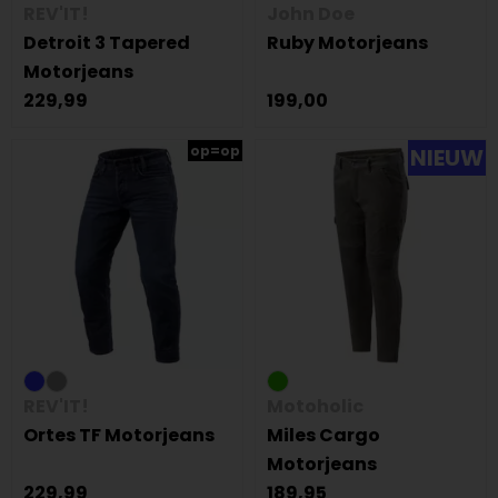
REV'IT!
John Doe
Detroit 3 Tapered
Ruby Motorjeans
Motorjeans
229,99
199,00
op=op
NIEUW
REV'IT!
Motoholic
Ortes TF Motorjeans
Miles Cargo
Motorjeans
229,99
189,95