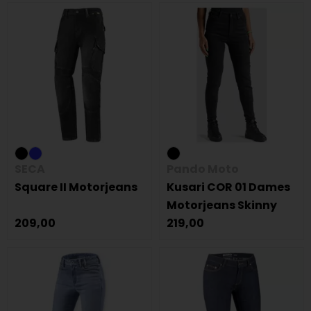
SECA
Pando Moto
Square II Motorjeans
Kusari COR 01 Dames
Motorjeans Skinny
209,00
219,00