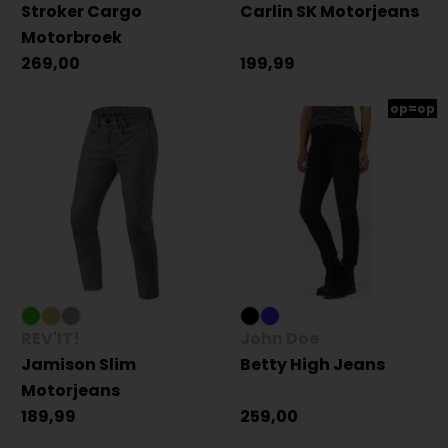
Stroker Cargo
Carlin SK Motorjeans
Motorbroek
269,00
199,99
op=op
REV'IT!
John Doe
Jamison Slim
Betty High Jeans
Motorjeans
189,99
259,00