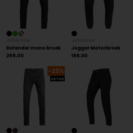
John Doe
John Doe
Defender mono broek
Jogger Motorbroek
269,00
199,00
-23%
op=op