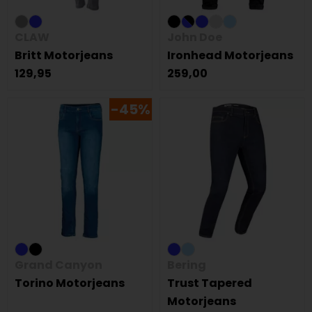
CLAW
John Doe
Britt Motorjeans
Ironhead Motorjeans
129,95
259,00
-45%
Grand Canyon
Bering
Torino Motorjeans
Trust Tapered
Motorjeans