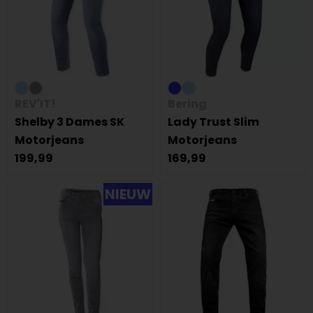
REV'IT!
Bering
Shelby 3 Dames SK
Lady Trust Slim
Motorjeans
Motorjeans
199,99
169,99
NIEUW