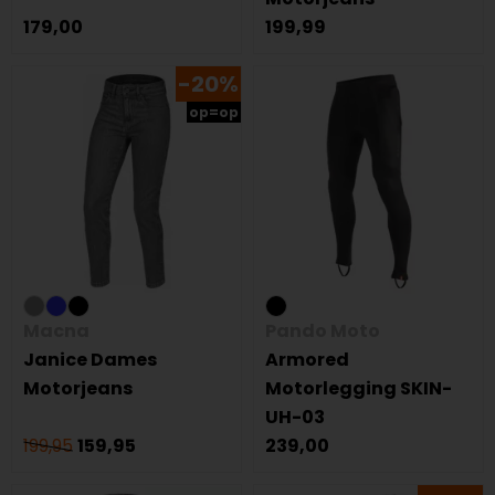
179,00
199,99
-20%
op=op
Macna
Pando Moto
Janice Dames
Armored
Motorjeans
Motorlegging SKIN-
UH-03
199,95
159,95
239,00