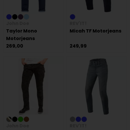
John Doe
REV'IT!
Taylor Mono
Micah TF Motorjeans
Motorjeans
269,00
249,99
John Doe
REV'IT!