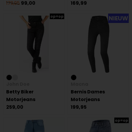
179,95
99,00
169,99
op=op
NIEUW
John Doe
Macna
Betty Biker
Bernis Dames
Motorjeans
Motorjeans
259,00
199,95
op=op