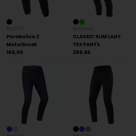
REV'IT!
Dainese
Parabolica 2
CLASSIC SLIM LADY
Motorbroek
TEX PANTS
169,99
269,95
Bering
REV'IT!