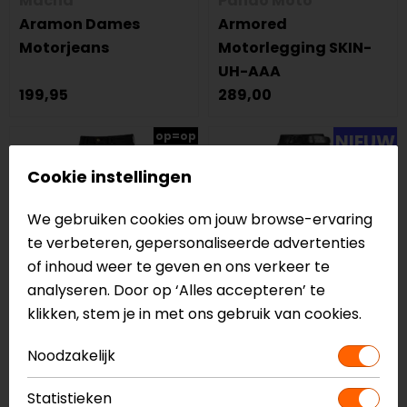
Macna
Pando Moto
Aramon Dames
Armored
Motorjeans
Motorlegging SKIN-
UH-AAA
199,95
289,00
op=op
NIEUW
Cookie instellingen
We gebruiken cookies om jouw browse-ervaring
te verbeteren, gepersonaliseerde advertenties
of inhoud weer te geven en ons verkeer te
analyseren. Door op ‘Alles accepteren’ te
klikken, stem je in met ons gebruik van cookies.
SECA
Pando Moto
Noodzakelijk
Night City ARM
Kaya Slim Dames
Motorjeans
Motorjeans
Statistieken