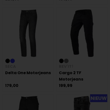
SECA
REV'IT!
Delta One Motorjeans
Cargo 2 TF
Motorjeans
179,00
199,99
NIEUW