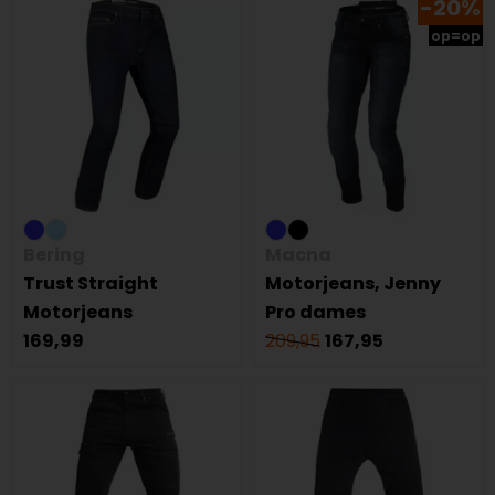
-20%
op=op
Bering
Macna
Trust Straight
Motorjeans, Jenny
Motorjeans
Pro dames
169,99
209,95
167,95