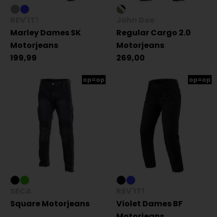
REV'IT!
John Doe
Marley Dames SK
Regular Cargo 2.0
Motorjeans
Motorjeans
199,99
269,00
op=op
op=op
SECA
REV'IT!
Square Motorjeans
Violet Dames BF
Motorjeans