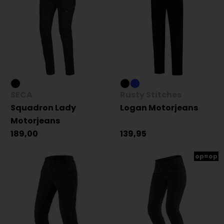
SECA
Rusty Stitches
Squadron Lady
Logan Motorjeans
Motorjeans
189,00
139,95
op=op