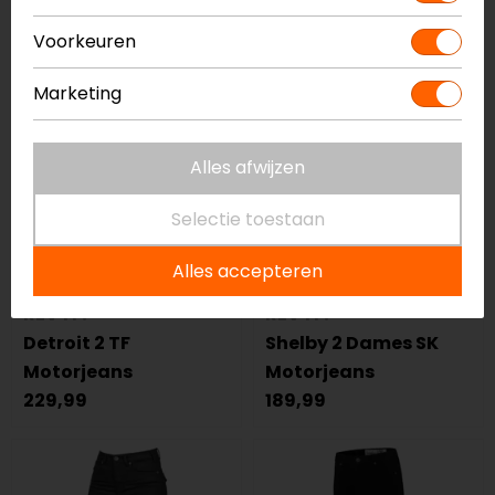
209,00
249,00
Voorkeuren
op=op
op=op
Marketing
Alles afwijzen
Selectie toestaan
Alles accepteren
REV'IT!
REV'IT!
Detroit 2 TF
Shelby 2 Dames SK
Motorjeans
Motorjeans
229,99
189,99