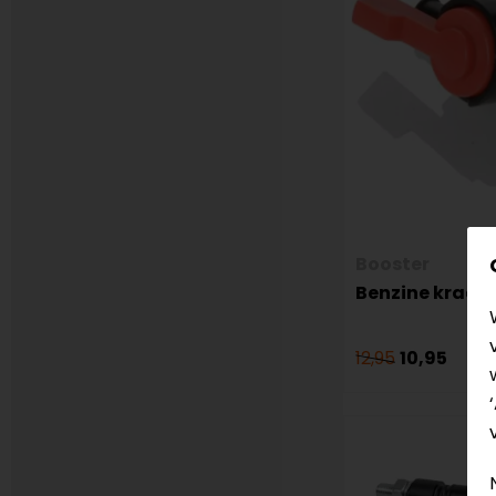
Booster
Benzine kraa
12,95
10,95