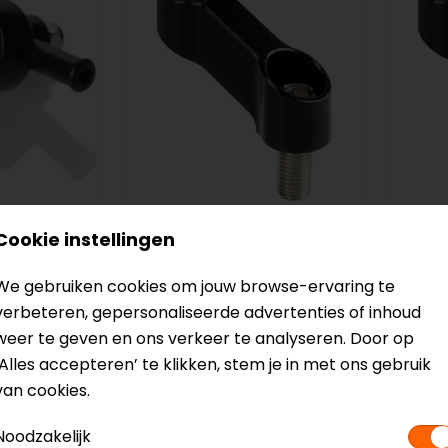
Cookie instellingen
Lampa
Lamp
n 6mm
Spiegelverbreder - M10
Offse
We gebruiken cookies om jouw browse-ervaring te
links
M10 r
verbeteren, gepersonaliseerde advertenties of inhoud
14,99
14,99
weer te geven en ons verkeer te analyseren. Door op
‘Alles accepteren’ te klikken, stem je in met ons gebruik
van cookies.
Noodzakelijk