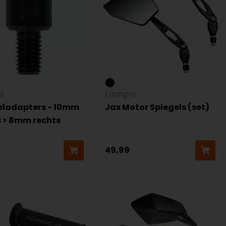
a
Lampa
eladapters - 10mm
Jax Motor Spiegels (set)
s > 8mm rechts
49,99