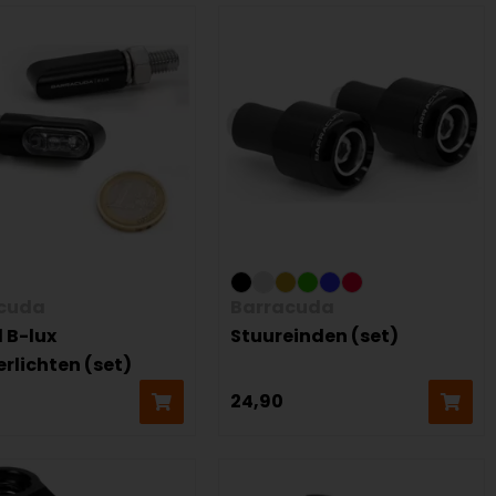
cuda
Barracuda
 B-lux
Stuureinden (set)
rlichten (set)
24,90