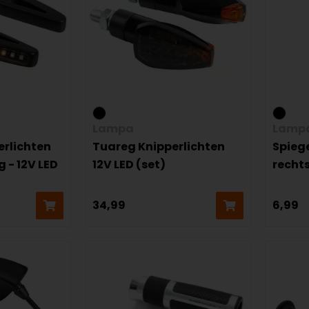
Lampa
Lamp
erlichten
Tuareg Knipperlichten
Spieg
 - 12V LED
12V LED (set)
recht
34,99
6,99