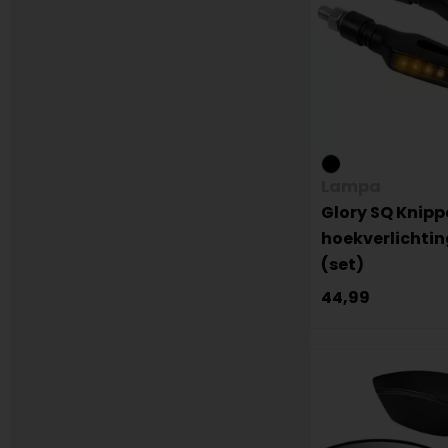
Lampa
Glory SQ Knipp
hoekverlichting
(set)
44,99