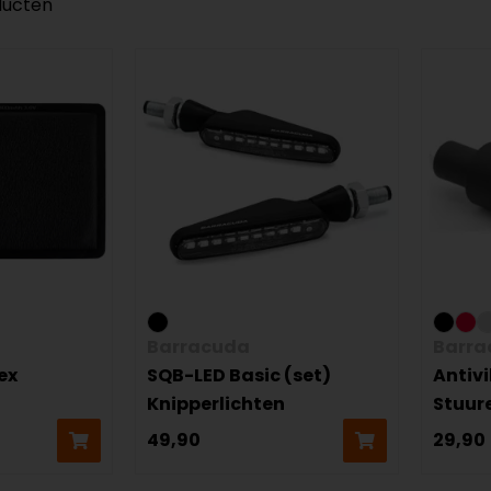
ducten
Barracuda
Barra
ex
SQB-LED Basic (set)
Antivi
Knipperlichten
Stuur
49,90
29,90