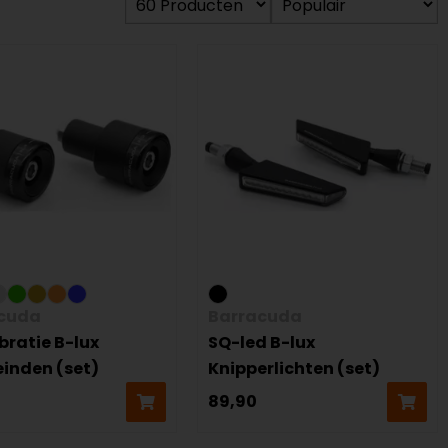
cuda
Barracuda
bratie B-lux
SQ-led B-lux
einden (set)
Knipperlichten (set)
89,90