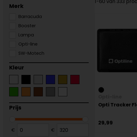
1-60 van 333 pro
Merk
Barracuda
Booster
Lampa
Opti-line
SW-Motech
Kleur
Opti-line
Opti Tracker Fl
Prijs
29,99
€
€