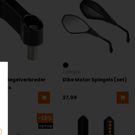
a
Lampa
t Spiegelverbreder
Dike Motor Spiegels (set)
echts
27,99
-13%
op=op