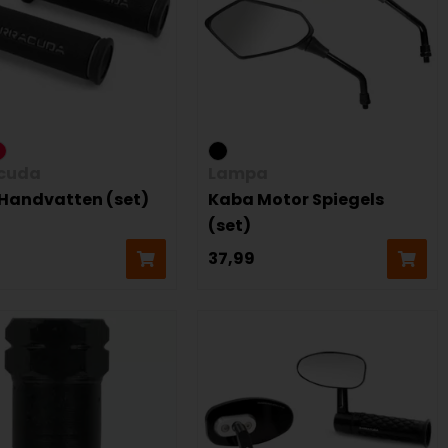
cuda
Lampa
 Handvatten (set)
Kaba Motor Spiegels
(set)
37,99