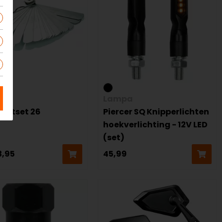
er
Lampa
lintset 26
Piercer SQ Knipperlichten
hoekverlichting - 12V LED
(set)
3,95
45,99