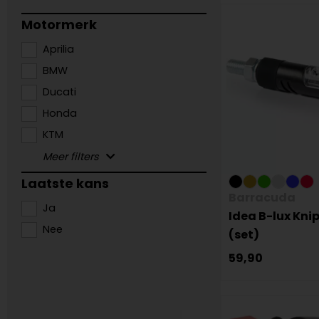
Motormerk
Aprilia
BMW
Ducati
Honda
KTM
Laatste kans
Barracuda
Ja
Idea B-lux Kni
Nee
(set)
59,90