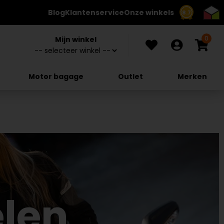
Blog
Klantenservice
Onze winkels
8.7
0
Mijn winkel
Motor bagage
Outlet
Merken
len