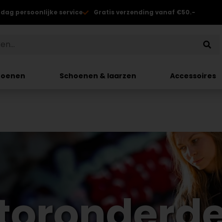
 dag persoonlijke service
Gratis verzending vanaf €50.-
hoenen
Schoenen & laarzen
Accessoires
toronderde