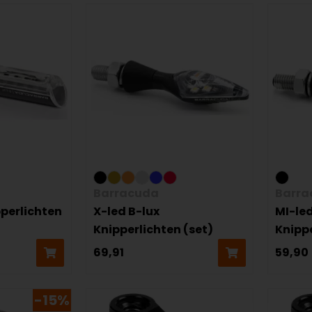
Barracuda
Barra
pperlichten
X-led B-lux
MI-led
Knipperlichten (set)
Knippe
69,91
59,90
-15%