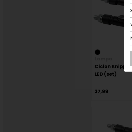
Lampa
Ciclon Knipper
LED (set)
37,99