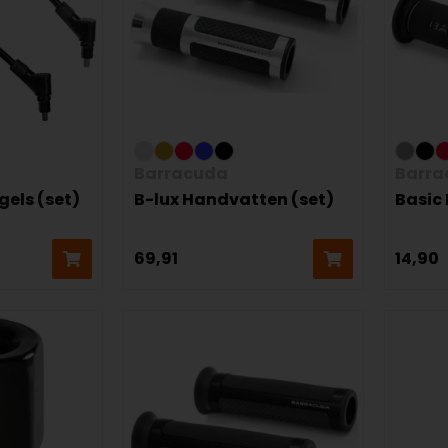
Barracuda
Barra
gels (set)
B-lux Handvatten (set)
Basic
69,91
14,90