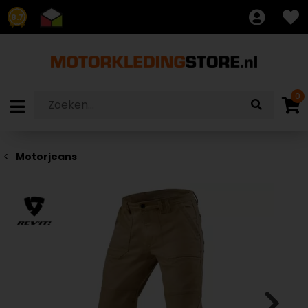
8.7
0
Motorjeans