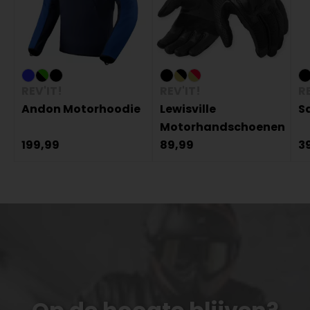
REV'IT!
REV'IT!
RE
Andon Motorhoodie
Lewisville
S
Motorhandschoenen
199,99
89,99
3