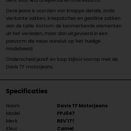
bent voor iets afwijkends en interessants.
Deze jeans is voorzien van knappe details, zoals
vierkante zakken, kniepatches en gestikte zakken
aan de taille. Kortom: de kenmerkende elementen
uit het verleden, maar dan uitgevoerd in een
pasvorm die nauw aansluit op het huidige
modebeeld.
Onderscheid jezelf en loop stijlvol voorop met de
Davis TF motorjeans.
Specificaties
Naam
Davis TF Motorjeans
Model
FPJ047
Merk
REV'IT!
Kleur
Camel