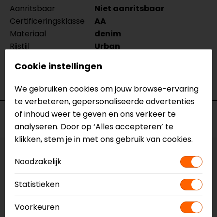
Aanritsbaar
Niet aanritsbaar
Certificeringsklasse
AA
Materiaal
denim
Rijstijl
Urban
Seizoen
Zomer
Cookie instellingen
Ventilatie
Luchtdoorlatend textiel
Pasvorm
Tapered fit
We gebruiken cookies om jouw browse-ervaring
te verbeteren, gepersonaliseerde advertenties
of inhoud weer te geven en ons verkeer te
Voorraad
analyseren. Door op ‘Alles accepteren’ te
klikken, stem je in met ons gebruik van cookies.
Maat:
W31-L34
Noodzakelijk
Laatst beschikbare maat!
Statistieken
Vestiging Apeldoorn
Voorkeuren
Niet op voorraad