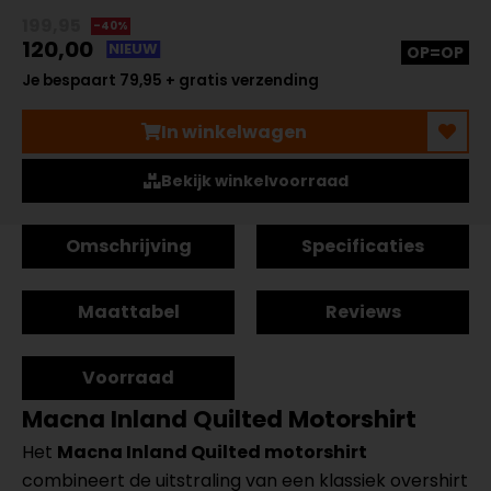
199,95
-40%
120,00
NIEUW
OP=OP
Je bespaart 79,95 + gratis verzending
In winkelwagen
Bekijk winkelvoorraad
Omschrijving
Specificaties
Maattabel
Reviews
Voorraad
Macna Inland Quilted Motorshirt
Het
Macna Inland Quilted motorshirt
combineert de uitstraling van een klassiek overshirt