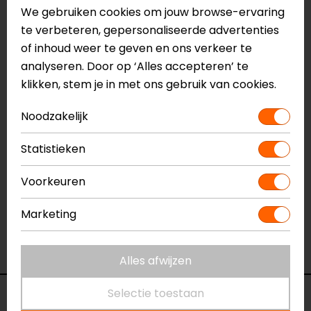
Voorbereid op rugprotector
We gebruiken cookies om jouw browse-ervaring
Ventilatieritsen
te verbeteren, gepersonaliseerde advertenties
Belt Loop
of inhoud weer te geven en ons verkeer te
Meerdere zakken
analyseren. Door op ‘Alles accepteren’ te
Reflectiedetails
klikken, stem je in met ons gebruik van cookies.
Noodzakelijk
Meer informatie nodig?
Heb je meer informatie nodig over dit product?
Statistieken
Neem dan
contact
met ons op of kom langs in één
van
onze winkels
in Breda, Capelle aan den IJssel,
Voorkeuren
Eindhoven, Vianen of Apeldoorn. In de winkels kun je
het product bekijken & passen en staan onze
Marketing
verkoopmedewerkers voor je klaar met advies.
Bekijk onze andere
motorshirts.
Alles afwijzen
Selectie toestaan
Specificaties