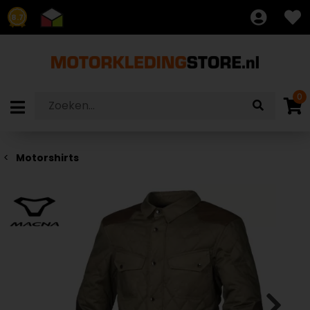
8.7
0
Motorshirts