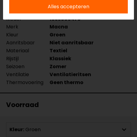
Alles accepteren
Naam
Inland Quilted Motorshirt
Model
1653666470
Merk
Macna
Kleur
Groen
Aanritsbaar
Niet aanritsbaar
Materiaal
Textiel
Rijstijl
Klassiek
Seizoen
Zomer
Ventilatie
Ventilatieritsen
Thermovoering
Geen thermo
Voorraad
Kleur:
Groen