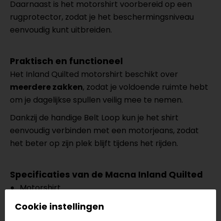
Daarnaast is het motorshirt voorbereid op een
rugprotector, zodat je het beschermingsniveau
eenvoudig kunt uitbreiden.
Praktisch en functioneel
Het Inland Quilted motorshirt beschikt over
meerdere zakken
, zodat je voldoende ruimte hebt
om je dagelijkse spullen veilig mee te nemen.
Dankzij de handige Belt Loop kun je het shirt
eenvoudig verbinden met een motorjeans, zodat
het beter op zijn plek blijft tijdens het rijden.
Specificaties van de Macna Inland Quilted
Motorshirt
Klassiek
Cookie instellingen
RISC level 1 schouder- en elleboogprotectoren