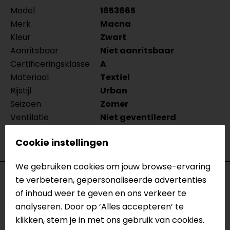
Model
1653665
Merk
Macna
Kleur
Zwart
Aanritsbaar
Niet aanritsbaar
Certificeringsklasse
A
Materiaal
Textiel
Rijstijl
Urban
Seizoen
Zomer
Ventilatie
Niet geventileerd
Waterdicht
Nee
Cookie instellingen
Thermovoering
Geen thermo
We gebruiken cookies om jouw browse-ervaring
Reviews (3)
te verbeteren, gepersonaliseerde advertenties
of inhoud weer te geven en ons verkeer te
analyseren. Door op ‘Alles accepteren’ te
klikken, stem je in met ons gebruik van cookies.
01-08-2026