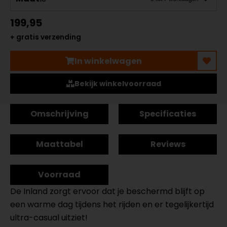
199,95
+ gratis verzending
In winkelwagen
Bekijk winkelvoorraad
Omschrijving
Specificaties
Maattabel
Reviews
Voorraad
De Inland zorgt ervoor dat je beschermd blijft op
een warme dag tijdens het rijden en er tegelijkertijd
ultra-casual uitziet!