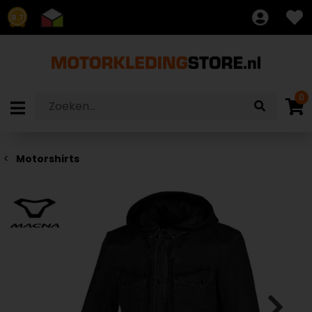
8.7
0
Motorshirts