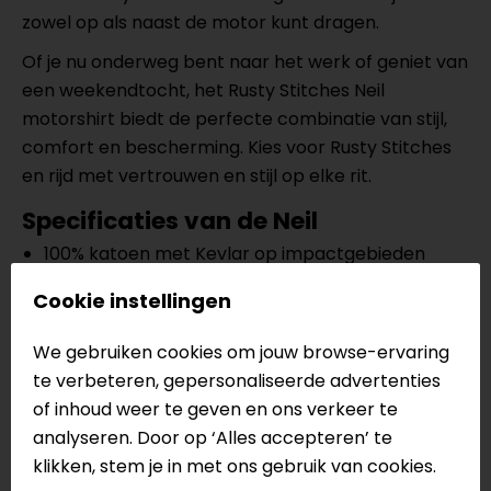
zowel op als naast de motor kunt dragen.
Of je nu onderweg bent naar het werk of geniet van
een weekendtocht, het Rusty Stitches Neil
motorshirt biedt de perfecte combinatie van stijl,
comfort en bescherming. Kies voor Rusty Stitches
en rijd met vertrouwen en stijl op elke rit.
Specificaties van de Neil
100% katoen met Kevlar op impactgebieden
Gedeeltelijk gevoerd met Kevlar
Cookie instellingen
Niveau A protectoren op de ellebogen en
schouders
We gebruiken cookies om jouw browse-ervaring
Voorbereid voor rugprotector
te verbeteren, gepersonaliseerde advertenties
Vier buitenzakken
of inhoud weer te geven en ons verkeer te
Twee binnenzakken
analyseren. Door op ‘Alles accepteren’ te
Rits- en knoopsluiting
klikken, stem je in met ons gebruik van cookies.
Verstelbaar bij de pols