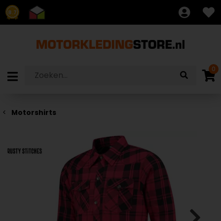
8.7
0
Motorshirts