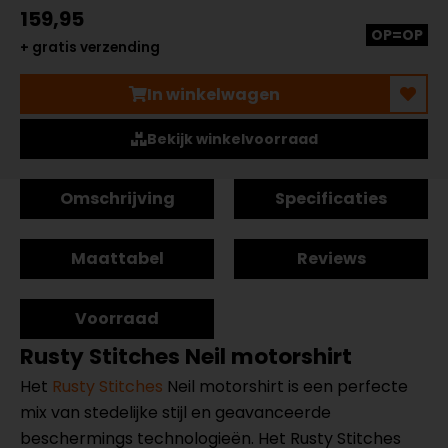
159,95
OP=OP
+ gratis verzending
In winkelwagen
Bekijk winkelvoorraad
Omschrijving
Specificaties
Maattabel
Reviews
Voorraad
Rusty Stitches Neil motorshirt
Het
Rusty Stitches
Neil motorshirt is een perfecte
mix van stedelijke stijl en geavanceerde
beschermings technologieën. Het Rusty Stitches