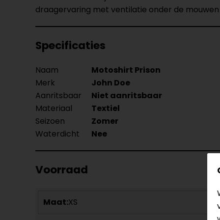
draagervaring met ventilatie onder de mouwen
Specificaties
Naam
Motoshirt Prison
Merk
John Doe
Aanritsbaar
Niet aanritsbaar
Materiaal
Textiel
Seizoen
Zomer
Waterdicht
Nee
Voorraad
Maat:
XS