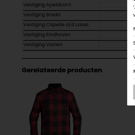
Vestiging Apeldoorn
Vestiging Breda
Vestiging Capelle a/d IJssel
Vestiging Eindhoven
Vestiging Vianen
Gerelateerde producten