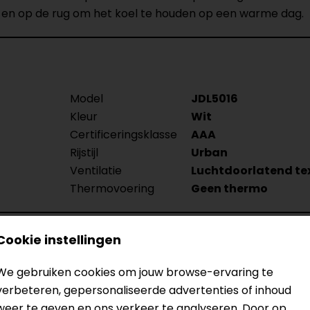
 en op de rug om het koel te houden op een warme dag.
Model
JDL5016
Kleur
Wit
Certificeringsklasse
AAA
Rijstijl
Urban
Ventilatie
Luchtdoorlatend text
Thermovoering
Geen thermo
Cookie instellingen
We gebruiken cookies om jouw browse-ervaring te
verbeteren, gepersonaliseerde advertenties of inhoud
weer te geven en ons verkeer te analyseren. Door op