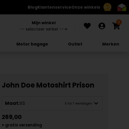
Blog
Klantenservice
Onze winkels
8.7
0
Mijn winkel
Motor bagage
Outlet
Merken
John Doe Motoshirt Prison
Maat:
XS
5 tot 7 werkdagen
269,00
+ gratis verzending