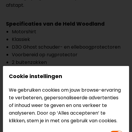
afstapt.
Specificaties van de Held Woodland
Motorshirt
Klassiek
D3O Ghost schouder- en elleboogprotectoren
Voorbereid op rugprotector
2 buitenzakken
1 binnenzak
Cookie instellingen
CE EN17092, level AA
We gebruiken cookies om jouw browse-ervaring
Meer informatie nodig?
te verbeteren, gepersonaliseerde advertenties
Heb je meer informatie nodig over dit product?
of inhoud weer te geven en ons verkeer te
Neem dan
contact
met ons op of kom langs in één
analyseren. Door op ‘Alles accepteren’ te
van
onze winkels
in Breda, Capelle aan den IJssel,
klikken, stem je in met ons gebruik van cookies.
Eindhoven, Vianen of Apeldoorn. In de winkels kun je
het product bekijken & passen en staan onze