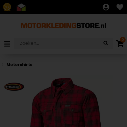
8.7
0
Motorshirts