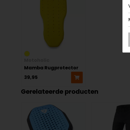
Motoholic
Mamba Rugprotector
39,95
Gerelateerde producten