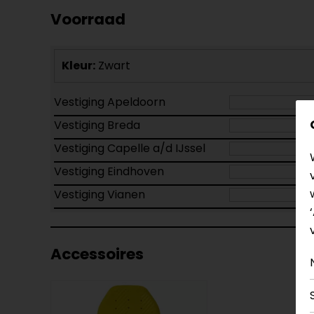
Voorraad
Kleur:
Zwart
Vestiging Apeldoorn
Vestiging Breda
Vestiging Capelle a/d IJssel
Vestiging Eindhoven
Vestiging Vianen
Accessoires