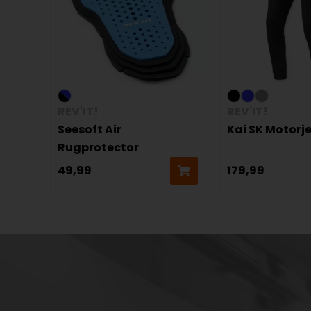
REV'IT!
REV'IT!
Seesoft Air
Kai SK Motorj
Rugprotector
49,99
179,99