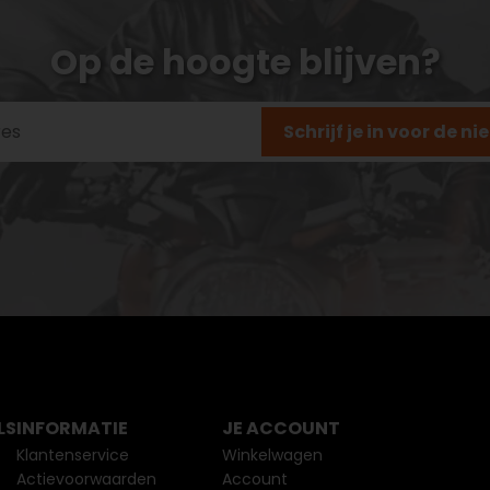
Op de hoogte blijven?
Schrijf je in voor de n
LS
INFORMATIE
JE ACCOUNT
Klantenservice
Winkelwagen
Actievoorwaarden
Account