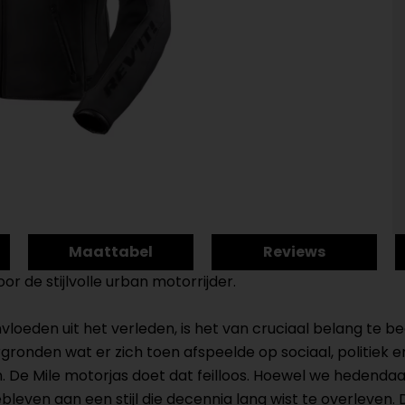
Maattabel
Reviews
oor de stijlvolle urban motorrijder.
loeden uit het verleden, is het van cruciaal belang te b
nden wat er zich toen afspeelde op sociaal, politiek en v
n. De Mile motorjas doet dat feilloos. Hoewel we heden
ebleven aan een stijl die decennia lang wist te overleven