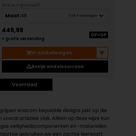
Wat is mijn maat?
Maat:
46
3 tot 4 werkdagen
449,99
OP=OP
+ gratis verzending
In winkelwagen
Bekijk winkelvoorraad
Voorraad
egrijpen waarom bepaalde designs juist op die
ooral artistiek vlak. Alleen op deze wijze kun
daagse veiligheidscomponenten en -materialen
. Daartoe gebruiken we een zachte leersoort