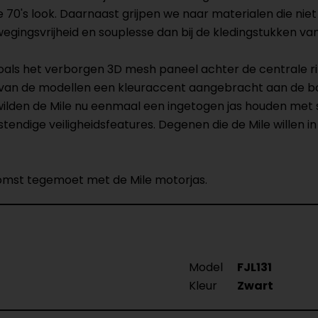
le 70's look. Daarnaast grijpen we naar materialen die ni
gingsvrijheid en souplesse dan bij de kledingstukken va
s het verborgen 3D mesh paneel achter de centrale ritss
 van de modellen een kleuraccent aangebracht aan de bo
 wilden de Mile nu eenmaal een ingetogen jas houden met s
tendige veiligheidsfeatures. Degenen die de Mile willen 
komst tegemoet met de Mile motorjas.
Model
FJL131
Kleur
Zwart