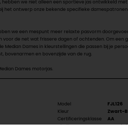
hebben we niet alleen een sportieve jas ontwikkeld met
e bij het ontwerp onze bekende specifieke damespatrone
ebben we een mespunt meer relaxte pasvorm doorgevoerd
oor de net wat frissere dagen of ochtenden. Om een gr
Median Dames in kleurstellingen die passen bij je persoon
st, bovenarmen en bovenzijde van de rug.
e Median Dames motorjas.
Model
FJL126
Kleur
Zwart-B
Certificeringsklasse
AA
Rijstijl
Sportief