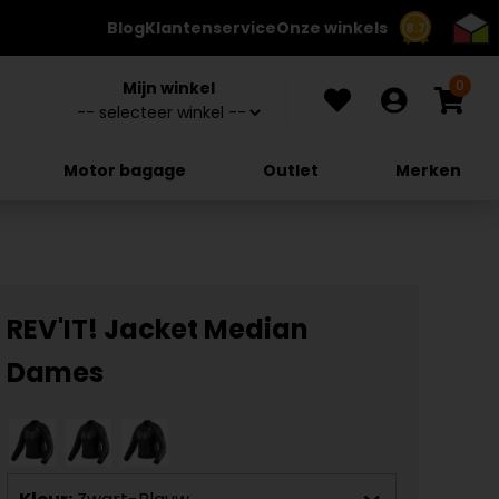
Blog
Klantenservice
Onze winkels
8.7
0
Mijn winkel
Motor bagage
Outlet
Merken
REV'IT! Jacket Median
Dames