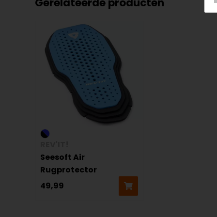
Gerelateerde producten
REV'IT!
Seesoft Air
Rugprotector
49,99