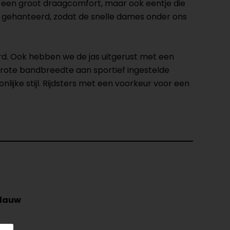
 een groot draagcomfort, maar ook eentje die
n gehanteerd, zodat de snelle dames onder ons
. Ook hebben we de jas uitgerust met een
ote bandbreedte aan sportief ingestelde
lijke stijl. Rijdsters met een voorkeur voor een
lauw