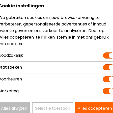
Ventilatie
Niet gev
Cookie instellingen
Thermovoering
Lange 
We gebruiken cookies om jouw browse-ervaring te
verbeteren, gepersonaliseerde advertenties of inhoud
weer te geven en ons verkeer te analyseren. Door op
‘Alles accepteren’ te klikken, stem je in met ons gebruik
van cookies.
Maat:
34
Noodzakelijk
Statistieken
Voorkeuren
Marketing
Alles afwijzen
Selectie toestaan
Alles accepteren