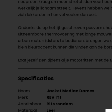
neopreen kraag en meer stretch dan voorheen, 
werkelijk je lichaam streelt. Tevens hebben w
zich lekkerder in hun vel voelen dan ooit.
Ondanks de op het lijf geschreven pasvorm, h
uitneembare thermovoering met lange mouwen v
urban motorrijdsters te bedienen, brengen we de 
klein kleuraccent kunnen die vinden aan de bor
Laat jezelf zien tijdens al je motorritten met d
Specificaties
Naam
Jacket Median Dames
Merk
REV'IT!
Aanritsbaar
Rits rondom
Materiaal
Leer