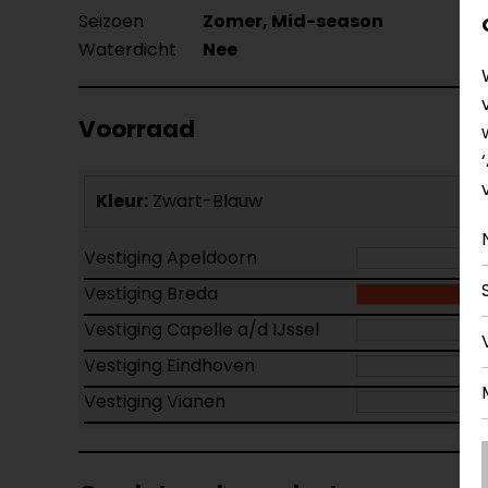
Seizoen
Zomer, Mid-season
Waterdicht
Nee
Voorraad
Kleur:
Zwart-Blauw
Vestiging Apeldoorn
Vestiging Breda
Vestiging Capelle a/d IJssel
Vestiging Eindhoven
Vestiging Vianen