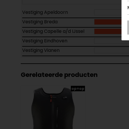
Vestiging Apeldoorn
Vestiging Breda
Vestiging Capelle a/d IJssel
Vestiging Eindhoven
Vestiging Vianen
Gerelateerde producten
op=op