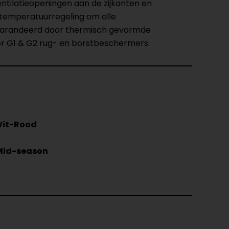
ntilatieopeningen aan de zijkanten en
 temperatuurregeling om alle
egarandeerd door thermisch gevormde
r G1 & G2 rug- en borstbeschermers.
it-Rood
Mid-season