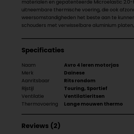
materialen en gepatenteerde Microelastic 2.0-
uitneembare thermische voering, die ook afzond
weersomstandigheden het beste aan te kunnen
schouders met verwisselbare aluminium platen
Specificaties
Naam
Avro 4 leren motorjas
Merk
Dainese
Aanritsbaar
Rits rondom
Rijstijl
Touring, Sportief
Ventilatie
Ventilatieritsen
Thermovoering
Lange mouwen thermo
Reviews (2)