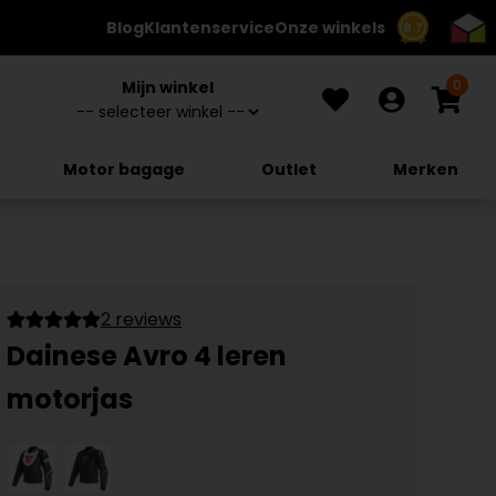
Blog
Klantenservice
Onze winkels
8.7
0
Mijn winkel
Motor bagage
Outlet
Merken
2 reviews
Dainese Avro 4 leren
motorjas