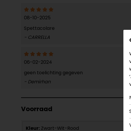
08-10-2025
Spettacolare
- CARRELLA
06-02-2024
geen toelichting gegeven
- Demirhan
Voorraad
Kleur:
Zwart-Wit-Rood