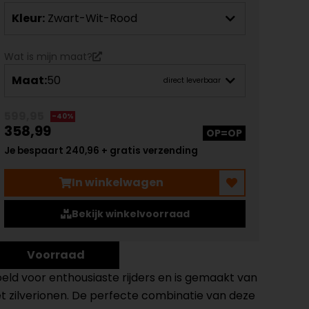
Kleur:
Zwart-Wit-Rood
Wat is mijn maat?
Maat:
50
direct leverbaar
599,95
-40%
358,99
OP=OP
Je bespaart 240,96 + gratis verzending
In winkelwagen
Bekijk winkelvoorraad
Voorraad
doeld voor enthousiaste rijders en is gemaakt van
et zilverionen. De perfecte combinatie van deze