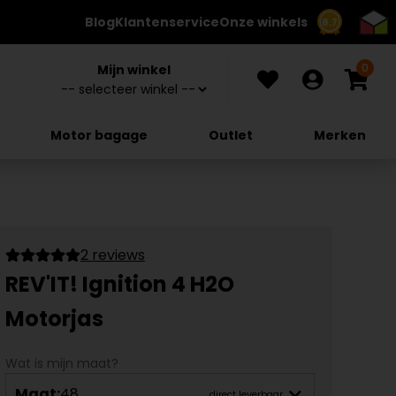
Blog
Klantenservice
Onze winkels
8.7
0
Mijn winkel
Motor bagage
Outlet
Merken
2 reviews
REV'IT! Ignition 4 H2O
Motorjas
Wat is mijn maat?
Maat:
48
direct leverbaar