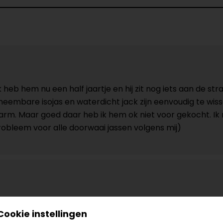
k heb hem nu een half jaartje en hij zit nog iets aan de 
itneembare isojas en waterdicht jack zijn eenvoudig te wis
arm. Maar goed daar heb ik hem ok niet voor gekocht. I
obleem voor alle doorwaai jassen volgens mij)
Cookie instellingen