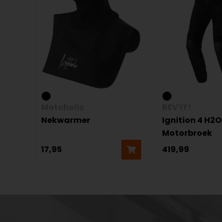
Motoholic
REV'IT!
Nekwarmer
Ignition 4 H2O
Motorbroek
17,95
419,99