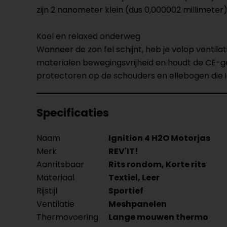
zijn 2 nanometer klein (dus 0,000002 millimeter)
Koel en relaxed onderweg
Wanneer de zon fel schijnt, heb je volop ventil
materialen bewegingsvrijheid en houdt de CE-gek
protectoren op de schouders en ellebogen die ie
Specificaties
Naam
Ignition 4 H2O Motorjas
Merk
REV'IT!
Aanritsbaar
Rits rondom, Korte rits
Materiaal
Textiel, Leer
Rijstijl
Sportief
Ventilatie
Meshpanelen
Thermovoering
Lange mouwen thermo