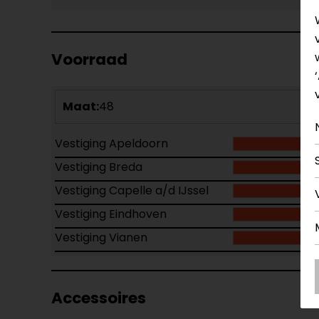
Voorraad
Maat:
48
Vestiging Apeldoorn
Vestiging Breda
Vestiging Capelle a/d IJssel
Vestiging Eindhoven
Vestiging Vianen
Accessoires