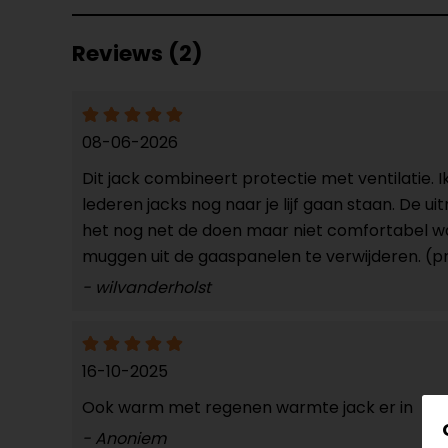
Reviews (2)
08-06-2026
Dit jack combineert protectie met ventilatie. I
lederen jacks nog naar je lijf gaan staan. De u
het nog net de doen maar niet comfortabel w
muggen uit de gaaspanelen te verwijderen. (pr
- wilvanderholst
16-10-2025
Ook warm met regenen warmte jack er in
- Anoniem