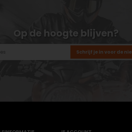
Op de hoogte blijven?
Schrijf je in voor de n
LS
INFORMATIE
JE ACCOUNT