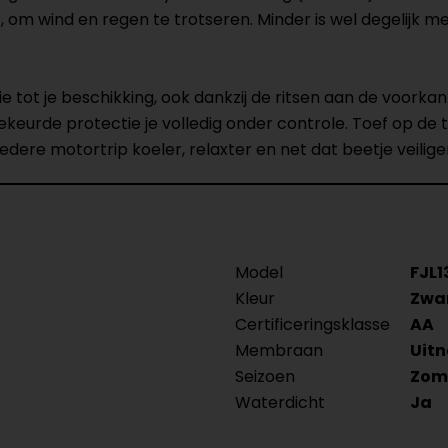
, om wind en regen te trotseren. Minder is wel degelijk me
atie tot je beschikking, ook dankzij de ritsen aan de voor
eurde protectie je volledig onder controle. Toef op de t
dere motortrip koeler, relaxter en net dat beetje veilig
Model
FJL1
Kleur
Zwa
Certificeringsklasse
AA
Membraan
Uit
Seizoen
Zom
Waterdicht
Ja