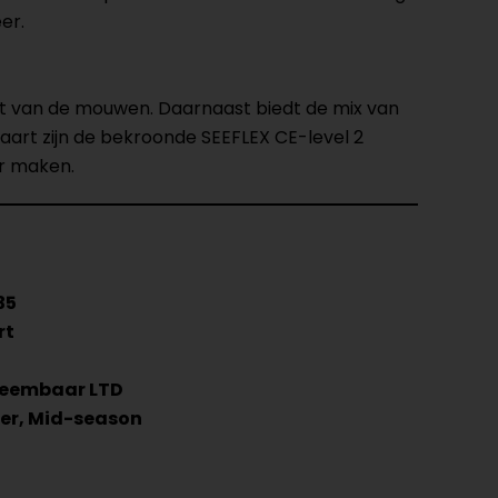
er.
kant van de mouwen. Daarnaast biedt de mix van
aart zijn de bekroonde SEEFLEX CE-level 2
er maken.
35
rt
neembaar LTD
er, Mid-season