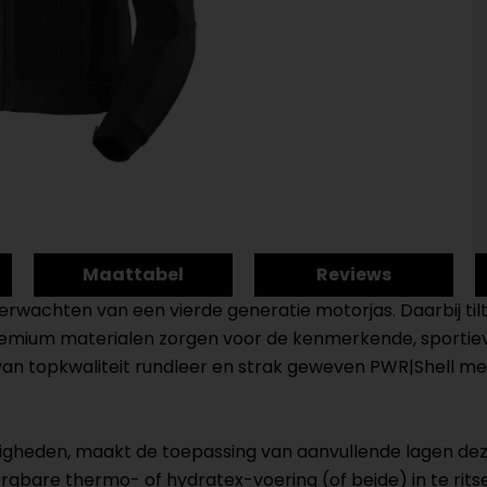
Maattabel
Reviews
verwachten van een vierde generatie motorjas. Daarbij til
emium materialen zorgen voor de kenmerkende, sportiev
n topkwaliteit rundleer en strak geweven PWR|Shell mesh
heden, maakt de toepassing van aanvullende lagen deze 
gbare thermo- of hydratex-voering (of beide) in te rits