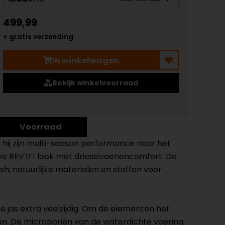
499,99
+ gratis verzending
In winkelwagen
Bekijk winkelvoorraad
Voorraad
t hij zijn multi-season performance naar het
e REV'IT! look met drieseizoenencomfort. De
; natuurlijke materialen en stoffen voor
jas extra veelzijdig. Om de elementen het
en. De microporiën van de waterdichte voering