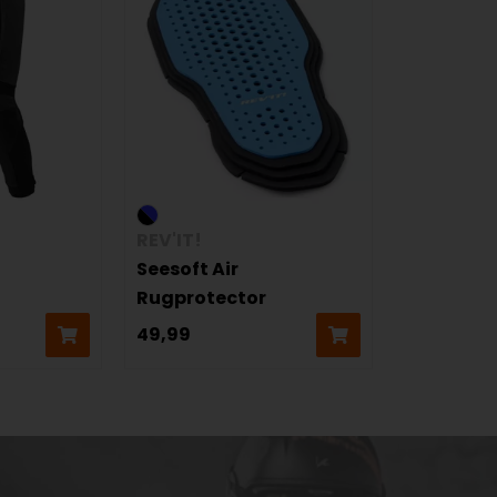
REV'IT!
Seesoft Air
Rugprotector
49,99