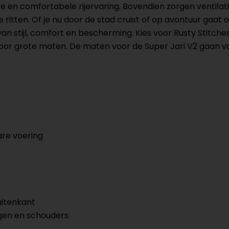
 en comfortabele rijervaring. Bovendien zorgen ventilat
e ritten. Of je nu door de stad cruist of op avontuur gaa
n stijl, comfort en bescherming. Kies voor Rusty Stitches 
n voor grote maten. De maten voor de Super Jari V2 gaan v
re voering
uitenkant
gen en schouders