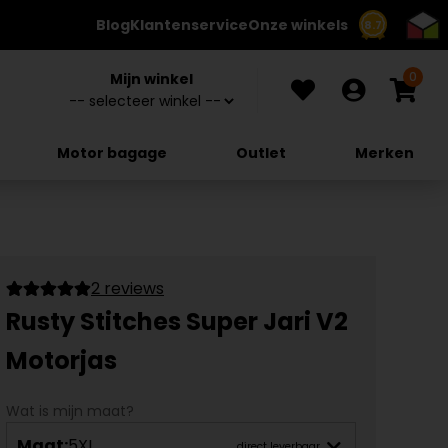
Blog
Klantenservice
Onze winkels
8.7
0
Mijn winkel
Motor bagage
Outlet
Merken
2 reviews
Rusty Stitches Super Jari V2
Motorjas
Wat is mijn maat?
Maat:
5XL
direct leverbaar