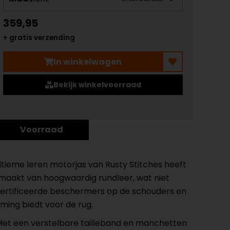
359,95
+ gratis verzending
In winkelwagen
Bekijk winkelvoorraad
Voorraad
ltieme leren motorjas van Rusty Stitches heeft
gemaakt van hoogwaardig rundleer, wat niet
certificeerde beschermers op de schouders en
ming biedt voor de rug.
Met een verstelbare tailleband en manchetten