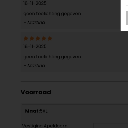
18-11-2025
geen toelichting gegeven
- Martina
18-11-2025
geen toelichting gegeven
- Martina
Voorraad
Maat:
5XL
Vestiging Apeldoorn