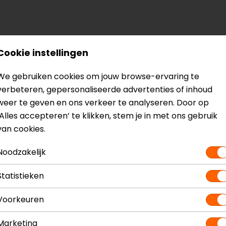
? Neem dan
contact
met ons op of kom langs in één van
o
Cookie instellingen
kun je het product bekijken & passen en staan onze verko
We gebruiken cookies om jouw browse-ervaring te
verbeteren, gepersonaliseerde advertenties of inhoud
weer te geven en ons verkeer te analyseren. Door op
‘Alles accepteren’ te klikken, stem je in met ons gebruik
van cookies.
Model
68359
Kleur
Zwart
Noodzakelijk
Statistieken
Voorkeuren
Marketing