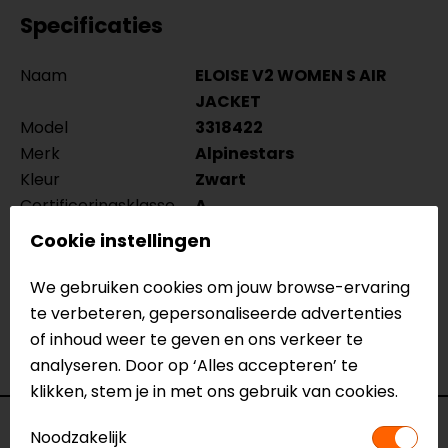
Specificaties
Naam
ELOISE V2 WOMEN S AIR
JACKET
Model
3318422
Merk
Alpinestars
Kleur
Zwart
Certificeringsklasse
A
Materiaal
Textiel
Cookie instellingen
Rijstijl
Urban
Seizoen
Zomer
We gebruiken cookies om jouw browse-ervaring
Ventilatie
Meshpanelen
te verbeteren, gepersonaliseerde advertenties
Waterdicht
Nee
of inhoud weer te geven en ons verkeer te
Thermovoering
Geen thermo
analyseren. Door op ‘Alles accepteren’ te
klikken, stem je in met ons gebruik van cookies.
Voorraad
Noodzakelijk