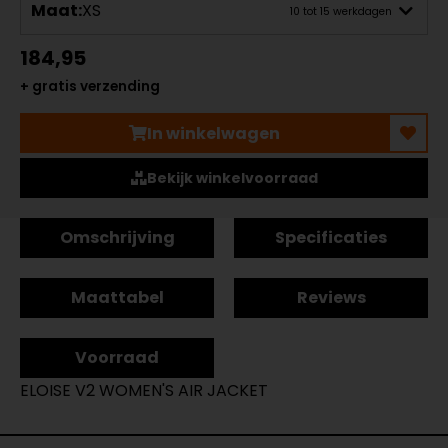
Maat:
XS
10 tot 15 werkdagen
184,95
+ gratis verzending
In winkelwagen
Bekijk winkelvoorraad
Omschrijving
Specificaties
Maattabel
Reviews
Voorraad
ELOISE V2 WOMEN'S AIR JACKET