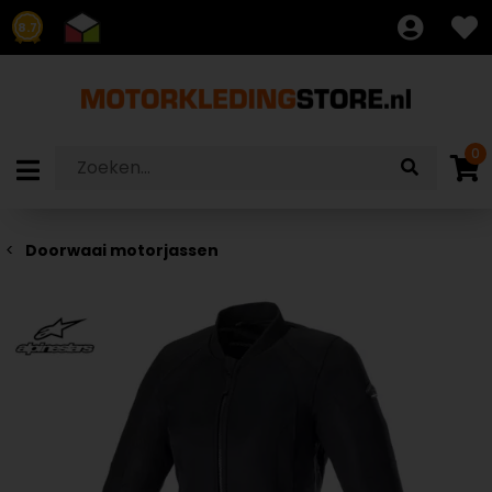
8.7
0
Doorwaai motorjassen