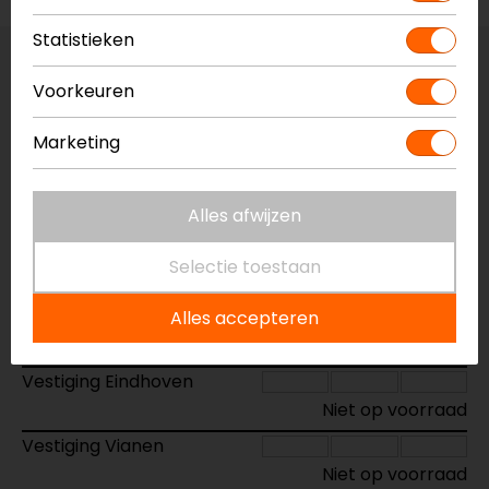
Statistieken
Kleur:
Zwart
Voorkeuren
Maat:
XS
Marketing
Vestiging Apeldoorn
Alles afwijzen
Niet op voorraad
Vestiging Breda
Selectie toestaan
Niet op voorraad
Vestiging Capelle a/d IJssel
Alles accepteren
Niet op voorraad
Vestiging Eindhoven
Niet op voorraad
Vestiging Vianen
Niet op voorraad