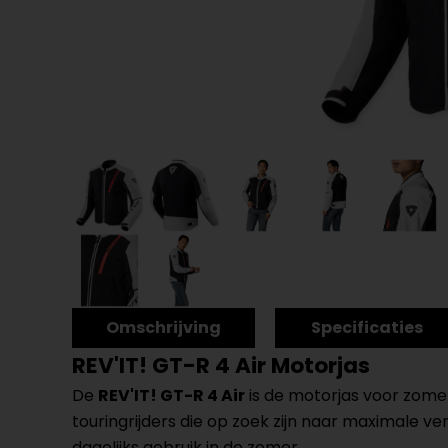
Omschrijving
Specificaties
REV'IT! GT-R 4 Air Motorjas
De
REV'IT! GT-R 4 Air
is de motorjas voor zome
touringrijders die op zoek zijn naar maximale v
dagelijks gebruik in de zomer.