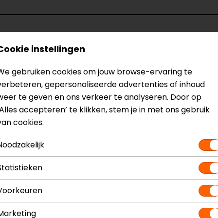
Cookie instellingen
Model
154242
Kleur
Zwart-W
We gebruiken cookies om jouw browse-ervaring te
Certificeringsklasse
AA
verbeteren, gepersonaliseerde advertenties of inhoud
Rijstijl
Touring
weer te geven en ons verkeer te analyseren. Door op
Ventilatie
Meshpa
‘Alles accepteren’ te klikken, stem je in met ons gebruik
van cookies.
Noodzakelijk
Statistieken
Maat:
XS
Voorkeuren
Marketing