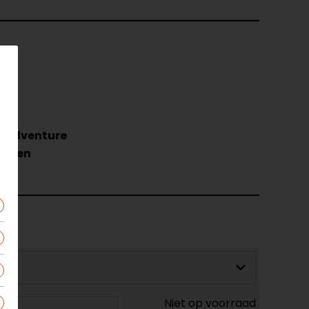
it
, Adventure
nelen
Niet op voorraad