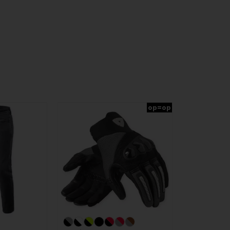
op=op