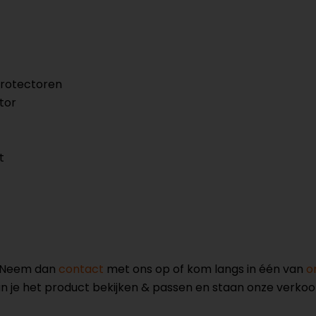
protectoren
tor
t
? Neem dan
contact
met ons op of kom langs in één van
o
kun je het product bekijken & passen en staan onze verko