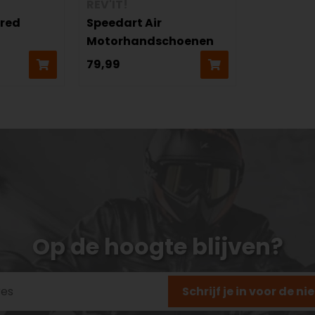
REV'IT!
ered
Speedart Air
Motorhandschoenen
79,99
Op de hoogte blijven?
Schrijf je in voor de n