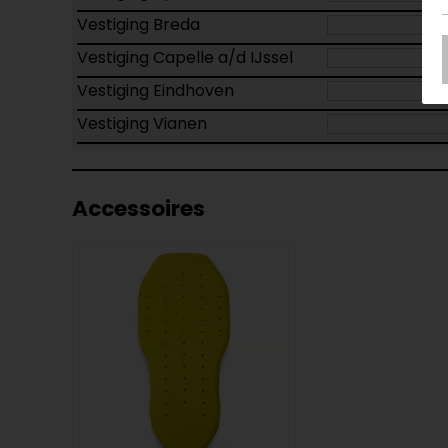
Vestiging Breda
Vestiging Capelle a/d IJssel
Vestiging Eindhoven
Vestiging Vianen
Accessoires