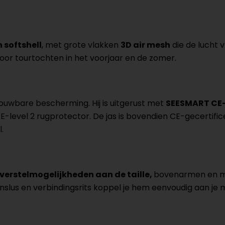
n softshell
, met grote vlakken
3D air mesh
die de lucht vr
al voor tourtochten in het voorjaar en de zomer.
ouwbare bescherming. Hij is uitgerust met
SEESMART CE-l
-level 2 rugprotector. De jas is bovendien CE-gecertific
.
verstelmogelijkheden aan de taille,
bovenarmen en ma
anslus en verbindingsrits koppel je hem eenvoudig aan je 