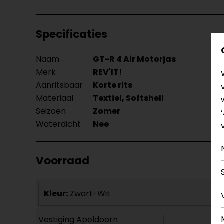
Specificaties
Naam
GT-R 4 Air Motorjas
Merk
REV'IT!
Aanritsbaar
Korte rits
Materiaal
Textiel, Softshell
Seizoen
Zomer
Waterdicht
Nee
Voorraad
Kleur:
Zwart-Wit
Vestiging Apeldoorn