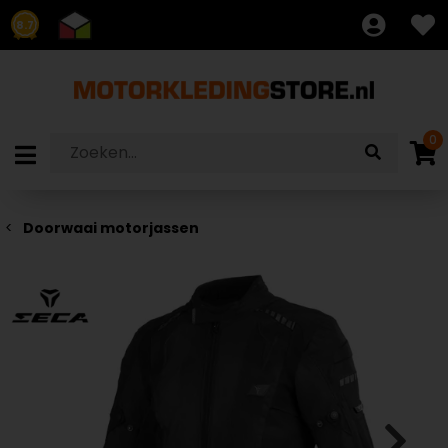
8.7
0
Doorwaai motorjassen