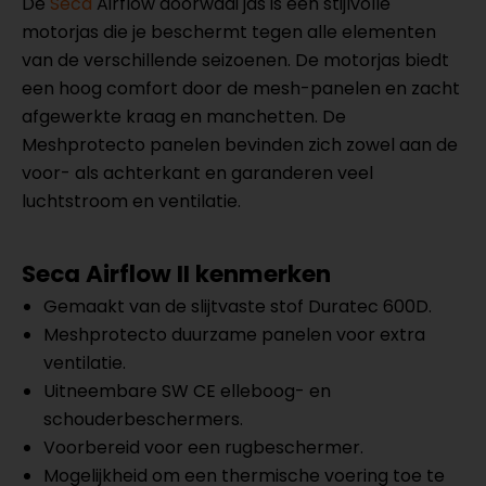
De
Seca
Airflow doorwaai jas is een stijlvolle
motorjas die je beschermt tegen alle elementen
van de verschillende seizoenen. De motorjas biedt
een hoog comfort door de mesh-panelen en zacht
afgewerkte kraag en manchetten. De
Meshprotecto panelen bevinden zich zowel aan de
voor- als achterkant en garanderen veel
luchtstroom en ventilatie.
Seca Airflow II kenmerken
Gemaakt van de slijtvaste stof Duratec 600D.
Meshprotecto duurzame panelen voor extra
ventilatie.
Uitneembare SW CE elleboog- en
schouderbeschermers.
Voorbereid voor een rugbeschermer.
Mogelijkheid om een thermische voering toe te