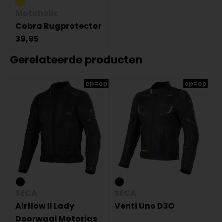
Motoholic
Cobra Rugprotector
39,95
Gerelateerde producten
op=op
op=op
SECA
SECA
Airflow II Lady
Venti Uno D3O
Doorwaai Motorjas