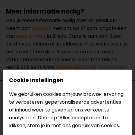
Meer informatie nodig?
Heb je meer informatie nodig over dit product?
Neem dan
contact
met ons op of kom langs in één
van
onze winkels
in Breda, Capelle aan den IJssel,
Eindhoven, Vianen of Apeldoorn. In de winkels kun je
het product bekijken & passen en staan onze
verkoopmedewerkers voor je klaar met advies.
Bekijk ook eens onze
andere doorwaai motorjassen.
Cookie instellingen
Specificaties
We gebruiken cookies om jouw browse-ervaring
te verbeteren, gepersonaliseerde advertenties
Naam
Airflow II Doorwaai
of inhoud weer te geven en ons verkeer te
Motorjas
analyseren. Door op ‘Alles accepteren’ te
Model
2025
klikken, stem je in met ons gebruik van cookies.
Merk
SECA