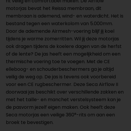
rit veilig en comfortabel maken. De Airflow
motorjas bevat het Reissa membraan, dit
membraan is ademend, wind- en waterdicht. Het is
bestand tegen een waterkolom van 5.000mm.
Door de ademende Airmesh-voering blijf jij koel
tijdens je warme zomerritten. Wil jij deze motorjas
ook dragen tijdens de koelere dagen van de herfst
of de lente? De jas heeft een mogelijkheid om een
thermische voering toe te voegen. Met de CE
elleboog- en schouderbeschermers ga je altijd
veilig de weg op. De jas is tevens ook voorbereid
voor een CE rugbeschermer. Deze Seca Airflow II
doorwaai jas beschikt over verschillende zakken en
met het taille- en manchet verstelsysteem kan je
de pasvorm jezelf eigen maken. Ook heeft deze
Seca motorjas een veilige 360°-rits om aan een
broek te bevestigen.