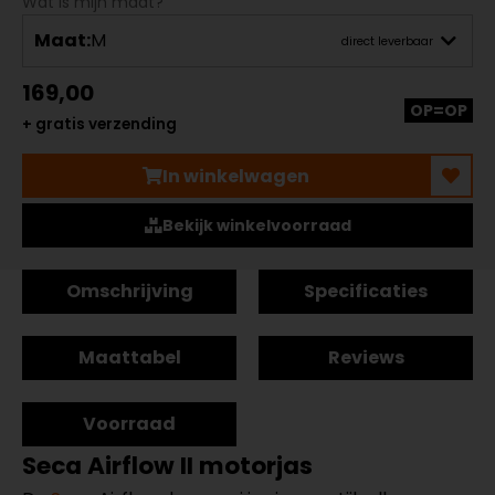
Wat is mijn maat?
Maat:
M
direct leverbaar
169,00
OP=OP
+ gratis verzending
In winkelwagen
Bekijk winkelvoorraad
Omschrijving
Specificaties
Maattabel
Reviews
Voorraad
Seca Airflow II motorjas