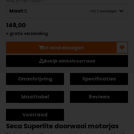
Wat is mijn maat?
Maat:
S
1 tot 2 werkdagen
149,00
+ gratis verzending
In winkelwagen
Bekijk winkelvoorraad
Omschrijving
Specificaties
Maattabel
Reviews
Voorraad
Seca Superlite doorwaai motorjas