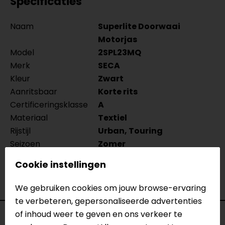
Specificaties
Naam
Superlite Doorwaai
Motorjas
Model
2SPL23MQ
Merk
SECA
Kleur
Zwart
Aanritsbaar
Korte rits
Certificeringsklasse
A
Materiaal
Textiel
Rijstijl
Urban, Touring
Seizoen
Zomer
Ventilatie
Meshpanelen
Cookie instellingen
Waterdicht
Nee
Thermovoering
Geen thermo
We gebruiken cookies om jouw browse-ervaring
te verbeteren, gepersonaliseerde advertenties
of inhoud weer te geven en ons verkeer te
Reviews (4)