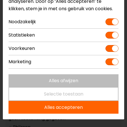
analyseren. Door op ‘Alles accepteren’ te
klikken, stem je in met ons gebruik van cookies.
Noodzakelijk
16-07-2026
geen toelichting gegeven
Statistieken
- Appelboom
Voorkeuren
Marketing
16-07-2026
past goed en waait lekker door
Alles afwijzen
- Anoniem
Selectie toestaan
Alles accepteren
14-07-2026
geen toelichting gegeven