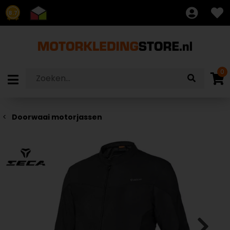
8.7
0
Doorwaai motorjassen