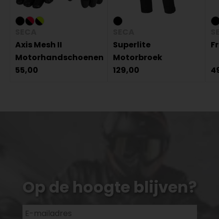
SECA
SECA
S
Axis Mesh II
Superlite
F
Motorhandschoenen
Motorbroek
55,00
129,00
4
Op de hoogte blijven?