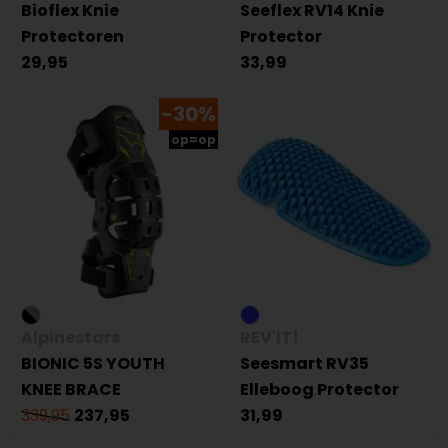
Bioflex Knie
Seeflex RV14 Knie
Protectoren
Protector
29,95
33,99
-30%
op=op
Alpinestars
REV'IT!
BIONIC 5S YOUTH
Seesmart RV35
KNEE BRACE
Elleboog Protector
339,95
237,95
31,99