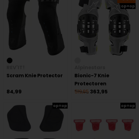
op=op
REV'IT!
Alpinestars
Scram Knie Protector
Bionic-7 Knie
Protectoren
84,99
519,95
363,95
op=op
op=op