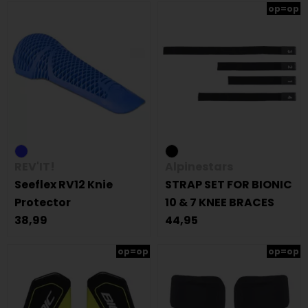
op=op
REV'IT!
Alpinestars
Seeflex RV12 Knie
STRAP SET FOR BIONIC
Protector
10 & 7 KNEE BRACES
38,99
44,95
op=op
op=op