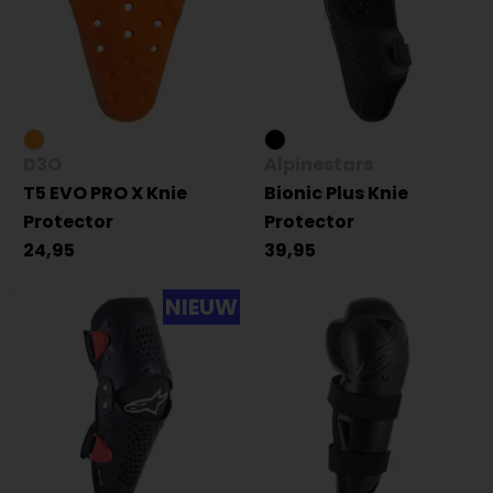
D3O
Alpinestars
T5 EVO PRO X Knie
Bionic Plus Knie
Protector
Protector
24,95
39,95
NIEUW