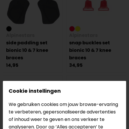
Alpinestars
Alpinestars
side padding set
snap buckles set
bionic 10 & 7 knee
bionic 10 & 7 knee
braces
braces
14,95
34,95
Cookie instellingen
We gebruiken cookies om jouw browse-ervaring
te verbeteren, gepersonaliseerde advertenties
of inhoud weer te geven en ons verkeer te
analyseren. Door op ‘Alles accepteren’ te