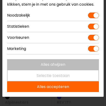
klikken, stem je in met ons gebruik van cookies.
REV'IT!
REV'IT!
Noodzakelijk
Seesmart RV36 Knie
Seeflex RV10
Protector
Elleboog/Knie
Statistieken
Protector
31,99
33,99
Voorkeuren
Marketing
Alles afwijzen
Selectie toestaan
Alles accepteren
Alpinestars
REV'IT!