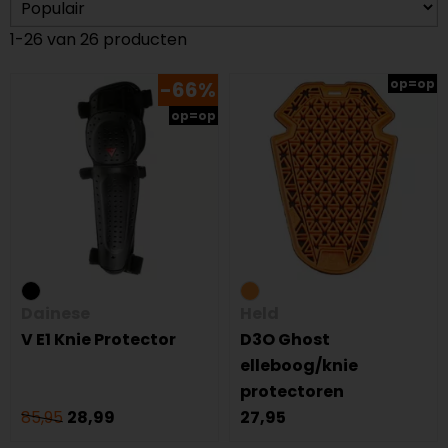
1-26 van 26 producten
op=op
-66%
op=op
Dainese
Held
V E1 Knie Protector
D3O Ghost
elleboog/knie
protectoren
85,95
28,99
27,95