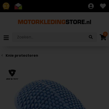
8.7
0
Knie protectoren