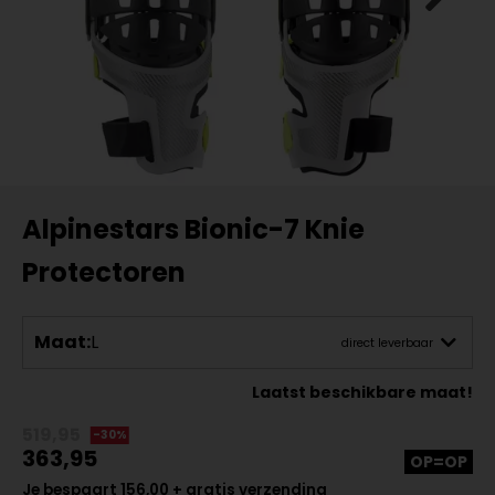
Alpinestars Bionic-7 Knie
Protectoren
Maat:
L
direct leverbaar
Laatst beschikbare maat!
519,95
-30%
363,95
OP=OP
Je bespaart 156,00 + gratis verzending