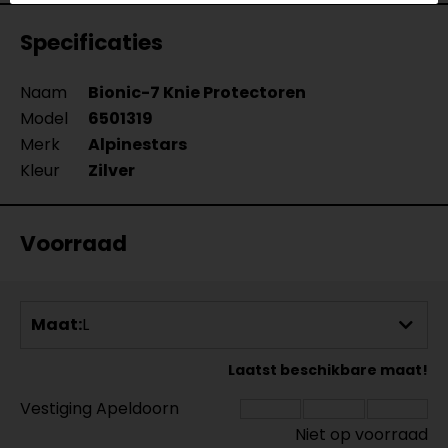
Specificaties
Naam
Bionic-7 Knie Protectoren
Model
6501319
Merk
Alpinestars
Kleur
Zilver
Voorraad
Maat:
L
Laatst beschikbare maat!
Vestiging Apeldoorn
Niet op voorraad