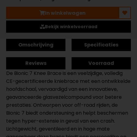
In winkelwagen
Bekijk winkelvoorraad
Omschrijving
Specificaties
Reviews
Voorraad
De Bionic 7 Knee Brace is een veelzijdige, volledig
CE-gecertificeerde kniebrace met een ontwikkelde
hoofdschaal, vervaardigd van een innovatieve,
geavanceerde glasvezelcompound voor betere
prestaties. Ontworpen voor off-road rijden, de
Bionic 7 biedt ondersteuning en helpt beschermen
tegen hyper-extensie in geval van een crash.
Lichtgewicht, geventileerd en in hoge mate
aanpasbaar deze brace biedt een persoonlijke en