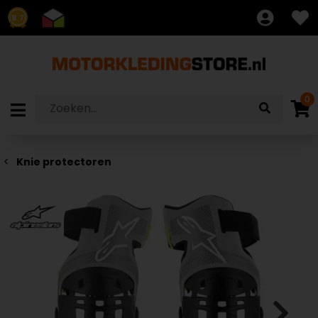
8.7
0
Knie protectoren