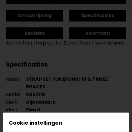
Omschrijving
Specificaties
Reviews
Voorraad
Alpinestars strap set for Bionic 10 en 7 knee braces
Specificaties
Naam
STRAP SET FOR BIONIC 10 & 7 KNEE
BRACES
Model
6952119
Merk
Alpinestars
Kleur
Zwart
Cookie instellingen
Voorraad