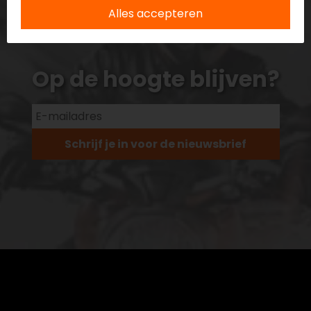
Alles accepteren
Op de hoogte blijven?
Schrijf je in voor de nieuwsbrief