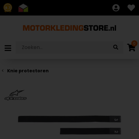
8.7
0
Knie protectoren