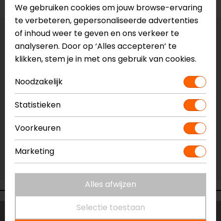
We gebruiken cookies om jouw browse-ervaring
te verbeteren, gepersonaliseerde advertenties
of inhoud weer te geven en ons verkeer te
Vestiging Apeldoorn
analyseren. Door op ‘Alles accepteren’ te
Niet op voorraad
klikken, stem je in met ons gebruik van cookies.
Vestiging Breda
Niet op voorraad
Noodzakelijk
Vestiging Capelle a/d IJssel
Statistieken
Niet op voorraad
Vestiging Eindhoven
Voorkeuren
Niet op voorraad
Marketing
Vestiging Vianen
Niet op voorraad
Alles afwijzen
Selectie toestaan