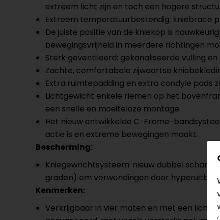
extreem licht zijn en toch een hogere struct
Extreem temperatuurbestendig: kniebrace pre
De juiste positie van de kniekop is nauwkeur
bewegingsvrijheid in meerdere richtingen mog
Sterk geventileerd: gekanaliseerde vulling e
Zachte, comfortabele zijwaartse kniebekled
Extra ruimtepadding en extra condyle pads z
Lichtgewicht enkele riemen op het bovenfram
een snelle en moeiteloze montage.
Het nieuw ontwikkelde C-Frame-bandsysteem h
actie is en extreme bewegingen maakt.
Bescherming:
Kniegewrichtsysteem: nieuw dubbel scharniers
graden) om verwondingen door hyperuitbrei
Kenmerken:
Verkrijgbaar in vier maten en met een licht