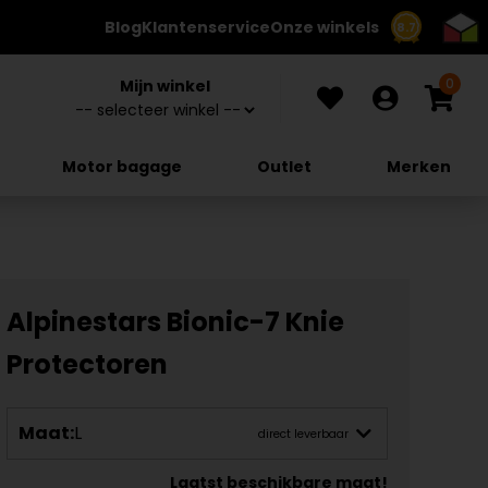
Blog
Klantenservice
Onze winkels
8.7
0
Mijn winkel
Motor bagage
Outlet
Merken
Alpinestars Bionic-7 Knie
Protectoren
Maat:
L
direct leverbaar
Laatst beschikbare maat!