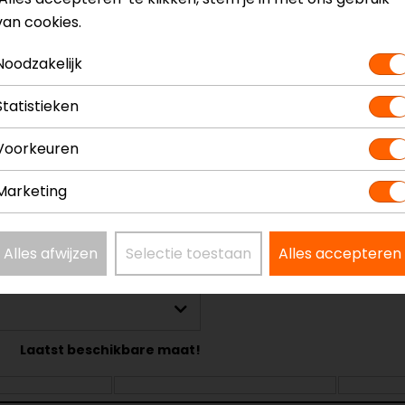
.
van cookies.
zeer geventileerde dubbelwandige knieschijfsysteem bie
graad in alle rijposities.
Noodzakelijk
Statistieken
Voorkeuren
Model
6501319
Kleur
Zilver
Marketing
Alles afwijzen
Selectie toestaan
Alles accepteren
Laatst beschikbare maat!