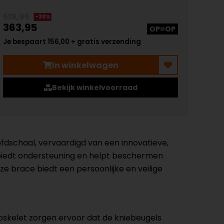
519,95
-30%
363,95
OP=OP
Je bespaart 156,00 + gratis verzending
In winkelwagen
Bekijk winkelvoorraad
ofdschaal, vervaardigd van een innovatieve,
 biedt ondersteuning en helpt beschermen
e brace biedt een persoonlijke en veilige
oskelet zorgen ervoor dat de kniebeugels