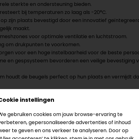
urele sterkte en ondersteuning bieden.
steert bij temperaturen zo laag als -20°C.
ig op zijn plaats bevestigd door een innovatief geïntegr
elijk maakt.
n meshzones voor optimale ventilatie en luchtstroom.
ing om drukpunten te voorkomen.
orgen voor een hoge instelbaarheid voor de beste perso
e en gespsysteem bevorderen een veilige bevestiging van
oudt de beugels perfect op hun plaats en vermijdt dat 
Cookie instellingen
ysteem met gereedschapsvrije, snelle, eenvoudig verwissel
ding te voorkomen.
We gebruiken cookies om jouw browse-ervaring te
verbeteren, gepersonaliseerde advertenties of inhoud
weer te geven en ons verkeer te analyseren. Door op
gewicht hybride frameconstructie van koolstofcomposietk
‘Alles accepteren’ te klikken, stem je in met ons gebruik