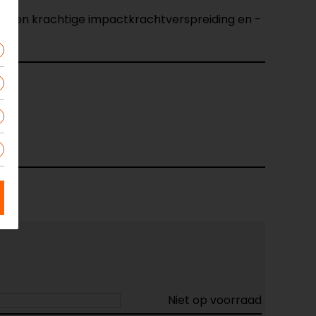
dt een krachtige impactkrachtverspreiding en -
Niet op voorraad