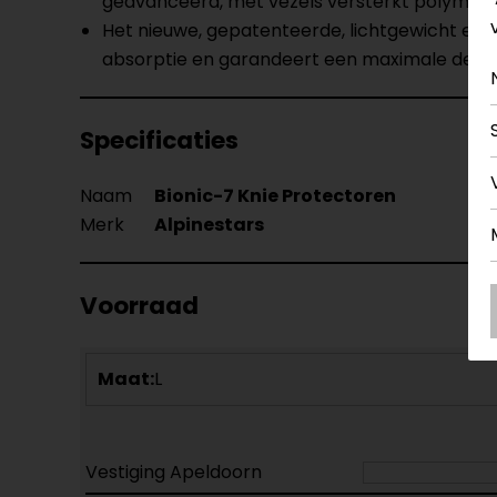
geavanceerd, met vezels versterkt polymeer
Het nieuwe, gepatenteerde, lichtgewicht en 
absorptie en garandeert een maximale dekkings
Specificaties
Naam
Bionic-7 Knie Protectoren
Merk
Alpinestars
Voorraad
Maat:
L
Vestiging Apeldoorn