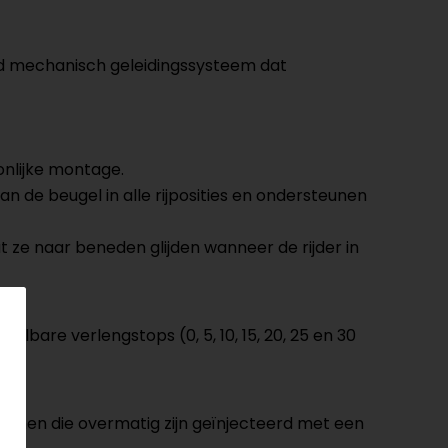
eerd mechanisch geleidingssysteem dat
onlijke montage.
 de beugel in alle rijposities en ondersteunen
ze naar beneden glijden wanneer de rijder in
bare verlengstops (0, 5, 10, 15, 20, 25 en 30
ernen die overmatig zijn geïnjecteerd met een