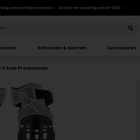
 dag persoonlijke service
Gratis verzending vanaf €50.-
hoenen
Schoenen & laarzen
Accessoires
c-7 Knie Protectoren