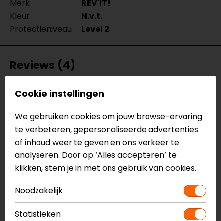
Merk
REV'IT!
Kleur
N.v.t.
Protectieniveau
Level 2
Reviews (4)
Cookie instellingen
19-09-2022
We gebruiken cookies om jouw browse-ervaring
Bevalt prima
te verbeteren, gepersonaliseerde advertenties
- Anoniem
of inhoud weer te geven en ons verkeer te
analyseren. Door op ‘Alles accepteren’ te
klikken, stem je in met ons gebruik van cookies.
09-03-2021
Noodzakelijk
licht en past perfect
Statistieken
- Van Acker