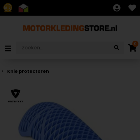
8.7
0
Knie protectoren