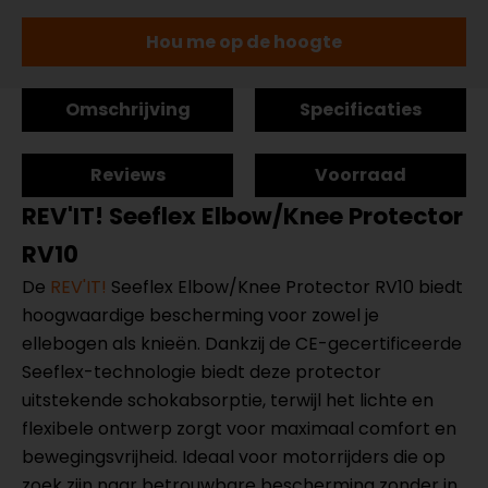
Hou me op de hoogte
Omschrijving
Specificaties
Reviews
Voorraad
REV'IT! Seeflex Elbow/Knee Protector
RV10
De
REV'IT!
Seeflex Elbow/Knee Protector RV10 biedt
hoogwaardige bescherming voor zowel je
ellebogen als knieën. Dankzij de CE-gecertificeerde
Seeflex-technologie biedt deze protector
uitstekende schokabsorptie, terwijl het lichte en
flexibele ontwerp zorgt voor maximaal comfort en
bewegingsvrijheid. Ideaal voor motorrijders die op
zoek zijn naar betrouwbare bescherming zonder in