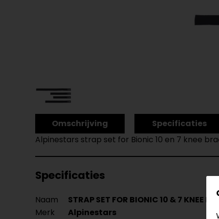
Omschrijving
Specificaties
Alpinestars strap set for Bionic 10 en 7 knee br
Specificaties
Naam
STRAP SET FOR BIONIC 10 & 7 KNEE B
Merk
Alpinestars