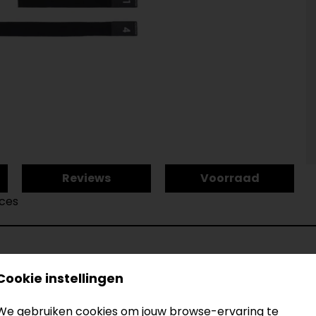
Reviews
Voorraad
aces
Cookie instellingen
RACES
Model
Kleur
We gebruiken cookies om jouw browse-ervaring te