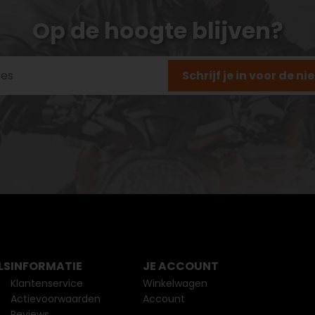
Op de hoogte blijven?
Schrijf je in voor de n
LS
INFORMATIE
JE ACCOUNT
Klantenservice
Winkelwagen
Actievoorwaarden
Account
Reviews