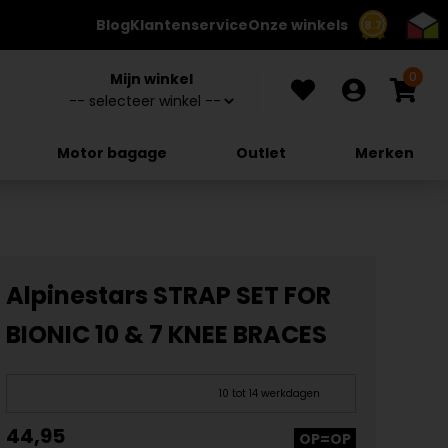
Blog
Klantenservice
Onze winkels
8.7
0
Mijn winkel
Motor bagage
Outlet
Merken
Alpinestars STRAP SET FOR
BIONIC 10 & 7 KNEE BRACES
10 tot 14 werkdagen
44,95
OP=OP