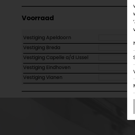
Voorraad
Vestiging Apeldoorn
Vestiging Breda
Vestiging Capelle a/d IJssel
Vestiging Eindhoven
Vestiging Vianen