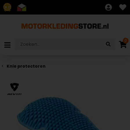
8.7
0
Knie protectoren