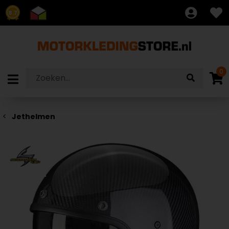
8.7
0
Jethelmen