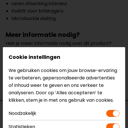
Leren afwerking interieur
Kwikfit voor brildragers
Microbuckle sluiting
Meer informatie nodig?
Heb je meer informatie nodig over dit product?
Neem dan
contact
met ons op of kom langs in één
Cookie instellingen
van
onze winkels
in Breda, Capelle aan den IJssel,
Eindhoven, Vianen of Apeldoorn. In de winkels kun je
We gebruiken cookies om jouw browse-ervaring
het product bekijken & passen en staan onze
te verbeteren, gepersonaliseerde advertenties
verkoopmedewerkers voor je klaar met advies.
of inhoud weer te geven en ons verkeer te
Bekijk ook onze andere
jethelmen.
analyseren. Door op ‘Alles accepteren’ te
klikken, stem je in met ons gebruik van cookies.
Specificaties
Noodzakelijk
Naam
Belfast Carbon Evo
Statistieken