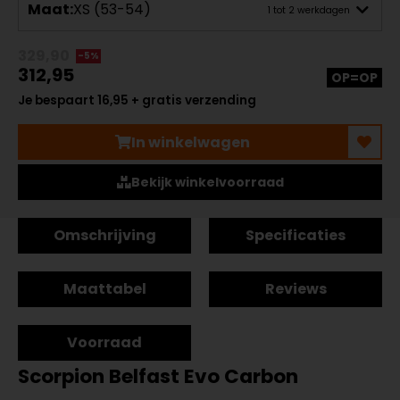
Maat:
XS (53-54)
1 tot 2 werkdagen
329,90
-5%
312,95
OP=OP
Je bespaart 16,95 + gratis verzending
In winkelwagen
Bekijk winkelvoorraad
Omschrijving
Specificaties
Maattabel
Reviews
Voorraad
Scorpion Belfast Evo Carbon