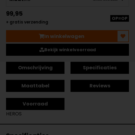
99,95
OP=OP
+ gratis verzending
In winkelwagen
Bekijk winkelvoorraad
Omschrijving
Specificaties
Maattabel
Reviews
Voorraad
HEROS