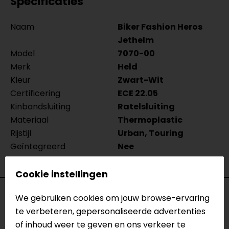
Specificaties
Naam
Biker Fashion Heros
Jethelm
Model
7070-00
Merk
Held
Kleur
Zwart-Wit
Certificering
ECE 22.05
Kinbandsluiting
Ratelsluiting
Materiaal
Thermoplastic
Rijstijl
Urban, Touring
Geïntegreerd
Nee
zonnevizier
Cookie instellingen
Reviews (1)
We gebruiken cookies om jouw browse-ervaring
te verbeteren, gepersonaliseerde advertenties
of inhoud weer te geven en ons verkeer te