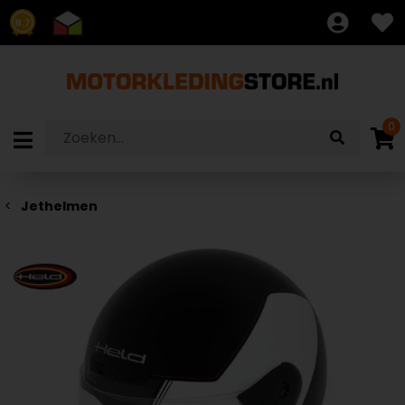
8.7
0
Jethelmen