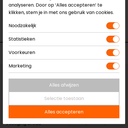
analyseren. Door op ‘Alles accepteren’ te
01-12-2025
klikken, stem je in met ons gebruik van cookies.
geen toelichting gegeven
Noodzakelijk
- Van Den Weghe
Statistieken
Voorraad
Voorkeuren
Marketing
Kleur:
Zwart-Wit
Alles afwijzen
Maat:
XS
Selectie toestaan
Vestiging Apeldoorn
Alles accepteren
Niet op voorraad
Vestiging Breda