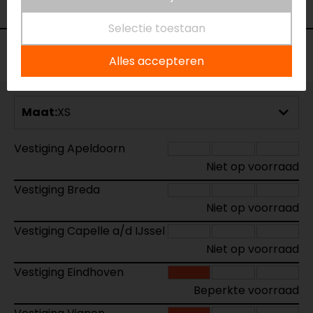
Geïntegreerd zonnevizier
Ja
Selectie toestaan
Voorraad
Alles accepteren
Maat:
XS
Vestiging Apeldoorn
Niet op voorraad
Vestiging Breda
Niet op voorraad
Vestiging Capelle a/d IJssel
Niet op voorraad
Vestiging Eindhoven
Beperkte voorraad