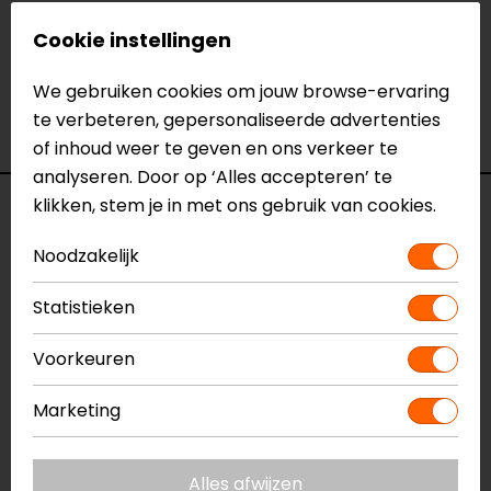
van
onze winkels
in Breda, Capelle aan den IJssel,
Cookie instellingen
Eindhoven, Vianen of Apeldoorn. In de winkels kun je
het product bekijken & passen en staan onze
We gebruiken cookies om jouw browse-ervaring
verkoopmedewerkers voor je klaar met advies.
te verbeteren, gepersonaliseerde advertenties
Bekijk onze andere
Jethelmen
.
of inhoud weer te geven en ons verkeer te
analyseren. Door op ‘Alles accepteren’ te
klikken, stem je in met ons gebruik van cookies.
Specificaties
Noodzakelijk
Naam
Bob Jethelm
Model
152672
Statistieken
Merk
CLAW
Kleur
Mat Zwart
Voorkeuren
Certificering
ECE 22.06
Marketing
Communicatie
Universeel voorbereid
Kinbandsluiting
Ratelsluiting
Rijstijl
Klassiek
Alles afwijzen