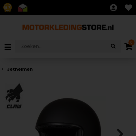
8.7
0
Jethelmen