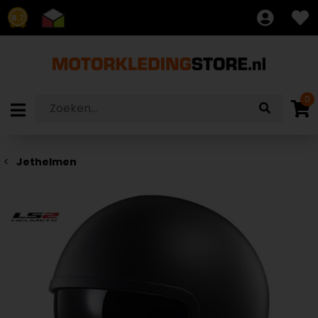
8.7
0
Jethelmen