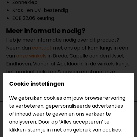
Zonneklep
Kras- en UV-bestendig
ECE 22.06 keuring
Meer informatie nodig?
Heb je meer informatie nodig over dit product?
Neem dan
contact
met ons op of kom langs in één
van
onze winkels
in Breda, Capelle aan den IJssel,
Eindhoven, Vianen of Apeldoorn. In de winkels kun je
het product bekijken & passen en staan onze
verkoopmedewerkers voor je klaar met advies.
Cookie instellingen
Bekijk onze andere
jethelmen.
We gebruiken cookies om jouw browse-ervaring
te verbeteren, gepersonaliseerde advertenties
Specificaties
of inhoud weer te geven en ons verkeer te
analyseren. Door op ‘Alles accepteren’ te
Naam
OF599 Spitfire II Solid
klikken, stem je in met ons gebruik van cookies.
Jethelm Zwart