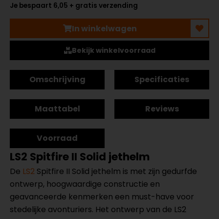
Je bespaart 6,05 + gratis verzending
In winkelwagen
Bekijk winkelvoorraad
Omschrijving
Specificaties
Maattabel
Reviews
Voorraad
LS2 Spitfire II Solid jethelm
De
LS2
Spitfire II Solid jethelm is met zijn gedurfde
ontwerp, hoogwaardige constructie en
geavanceerde kenmerken een must-have voor
stedelijke avonturiers. Het ontwerp van de LS2