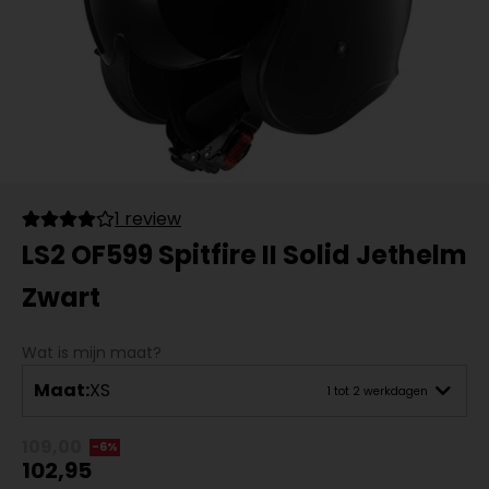
1 review
LS2 OF599 Spitfire II Solid Jethelm
Zwart
Wat is mijn maat?
Maat:
XS
1 tot 2 werkdagen
109,00
-6%
102,95