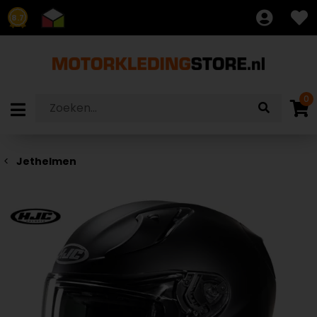
8.7
0
Jethelmen