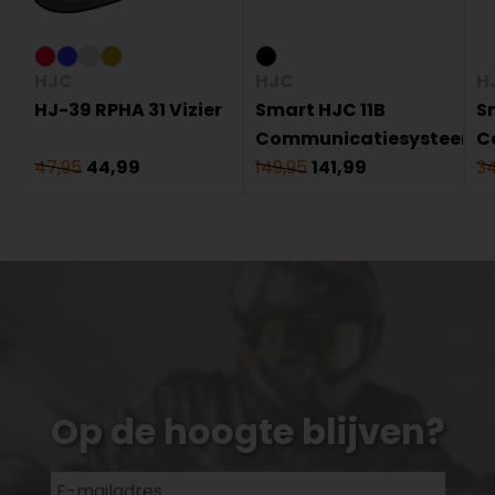
HJC
HJC
H
HJ-39 RPHA 31 Vizier
Smart HJC 11B
S
Communicatiesysteem
C
47,95
44,99
149,95
141,99
34
Op de hoogte blijven?