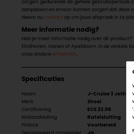
zorgen; gedurende de gehele gebruiksperiode st
aanpassen en ervoor kunnen zorgen dat deze weer
Neem nu
contact
op om jouw afspraak in te pl
Meer informatie nodig?
Heb je meer informatie nodig over dit product
Eindhoven, Vianen of Apeldoorn. In de winkels 
onze andere
jethelmen
.
Specificaties
Naam
J-Cruise 3 Jethel
Merk
Shoei
Certificering
ECE 22.06
Kinbandsluiting
Ratelsluiting
Pinlock
Voorbereid
Geïntegreerd zonnevizier
Ja