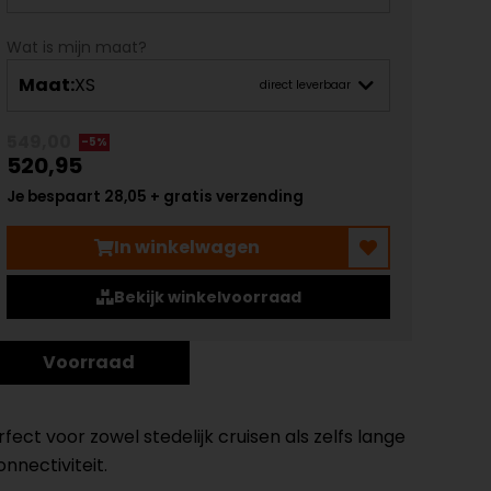
Wat is mijn maat?
Maat:
XS
direct leverbaar
549,00
-5%
520,95
Je bespaart 28,05 + gratis verzending
In winkelwagen
Bekijk winkelvoorraad
Voorraad
ct voor zowel stedelijk cruisen als zelfs lange
nnectiviteit.