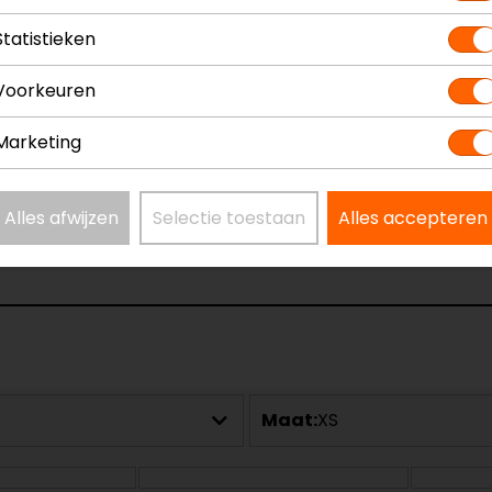
Statistieken
Voorkeuren
Marketing
geluid.
Alles afwijzen
Selectie toestaan
Alles accepteren
Maat:
XS