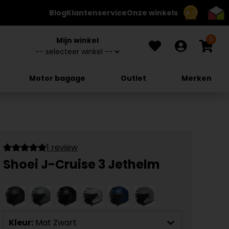
Blog
Klantenservice
Onze winkels
8.7
0
Mijn winkel
Motor bagage
Outlet
Merken
1 review
Shoei J-Cruise 3 Jethelm
Kleur:
Mat Zwart