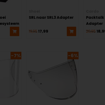
Shoei
Cardo
oei
SRL naar SRL3 Adapter
Packtalk 
esysteem
Adapter
19,95
17,99
20,95
18,9
-7%
-6%