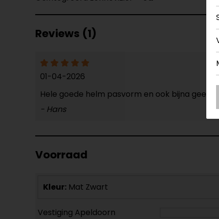
Reviews (1)
01-04-2026
Hele goede helm pasvorm en ook bijna geen rij 
- Hans
Voorraad
Kleur:
Mat Zwart
Vestiging Apeldoorn