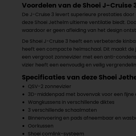
Voordelen van de Shoei J-Cruise 
De J-Cruise 3 levert superieure prestaties doo
deze Shoei Jethelm ultieme ventilatie biedt. D
waardoor er geen afleiding van het design ontst
De Shoei J-Cruise 3 heeft een verbeterde kinban
heeft een compacte helmschaal. Dit maakt de je
een vergroot zonnevizier met een anti-condens c
vizier heeft een eenvoudig en veilig vergrendeli
Specificaties van deze Shoei Jeth
QSV-2 zonnevizier
3D-middenpad met bovenvak voor een fijne a
Wangkussens in verschillende diktes
3 verschillende schaalmaten
Binnenvoering en pads afneembaar en wasb
Oorkussen
Shoei comlink-systeem