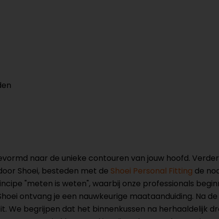
den
 gevormd naar de unieke contouren van jouw hoofd. Verd
 door Shoei, besteden met de
Shoei Personal Fitting
de nod
principe "meten is weten", waarbij onze professionals be
an Shoei ontvang je een nauwkeurige maataanduiding. Na 
it. We begrijpen dat het binnenkussen na herhaaldelijk d