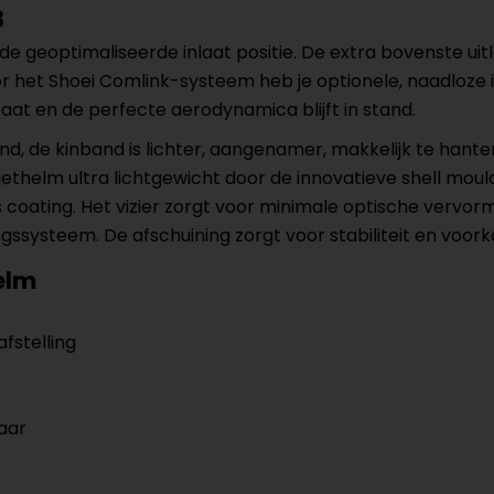
3
r de geoptimaliseerde inlaat positie. De extra bovenste 
oor het Shoei Comlink-systeem heb je optionele, naadlo
aat en de perfecte aerodynamica blijft in stand.
d, de kinband is lichter, aangenamer, makkelijk te hanter
thelm ultra lichtgewicht door de innovatieve shell mould
oating. Het vizier zorgt voor minimale optische vervormi
ngssysteem. De afschuining zorgt voor stabiliteit en voor
elm
fstelling
aar