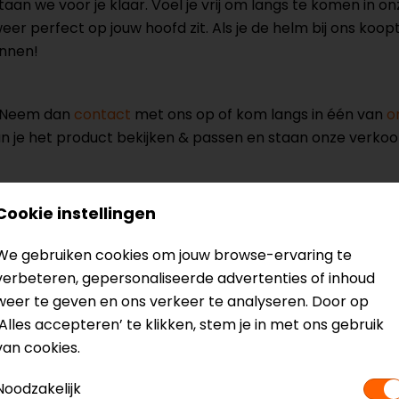
aan we voor je klaar. Voel je vrij om langs te komen in 
 perfect op jouw hoofd zit. Als je de helm bij ons koopt,
annen!
? Neem dan
contact
met ons op of kom langs in één van
o
kun je het product bekijken & passen en staan onze verko
Cookie instellingen
We gebruiken cookies om jouw browse-ervaring te
verbeteren, gepersonaliseerde advertenties of inhoud
m
Model
13101
weer te geven en ons verkeer te analyseren. Door op
Kleur
Mat Zwart
‘Alles accepteren’ te klikken, stem je in met ons gebruik
Communicatie
Universeel voorbe
van cookies.
Materiaal
Glasvezel (mix)
Rijstijl
Urban, Touring
Noodzakelijk