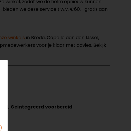
onze winkel, zodat we de helm opnieuw kunnen
 bieden we deze service t.w.v. €60,- gratis aan.
nze winkels
in Breda, Capelle aan den IJssel,
opmedewerkers voor je klaar met advies. Bekijk
reid, Geintegreerd voorbereid