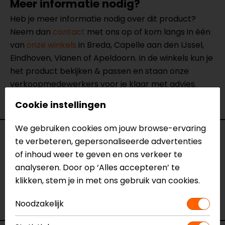
Meer informatie nodig?
Heb je meer informatie nodig over dit product?
Neem dan
contact
met ons op of kom langs in één
van
onze winkels
in Breda, Capelle aan den IJssel,
Eindhoven, Vianen of Apeldoorn. In de winkels kun je
het product bekijken & passen en staan onze
verkoopmedewerkers voor je klaar met advies.
Bekijk onze andere
losse protectoren.
Cookie instellingen
We gebruiken cookies om jouw browse-ervaring
Specificaties
te verbeteren, gepersonaliseerde advertenties
of inhoud weer te geven en ons verkeer te
Naam
Elleboog Protector
analyseren. Door op ‘Alles accepteren’ te
Model
009113
klikken, stem je in met ons gebruik van cookies.
Merk
D3O
Kleur
Oranje
Noodzakelijk