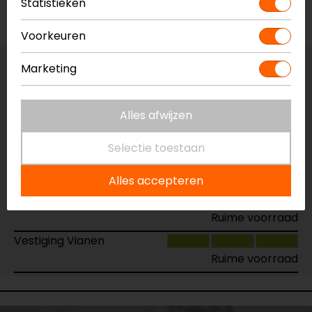
Statistieken
Voorraad
Voorkeuren
Marketing
Vestiging Apeldoorn
Ruime voorraad
Alles afwijzen
Vestiging Breda
Ruime voorraad
Selectie toestaan
Vestiging Capelle a/d IJssel
Ruime voorraad
Alles accepteren
Vestiging Eindhoven
Ruime voorraad
Vestiging Vianen
Ruime voorraad