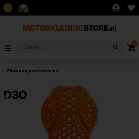
8.7
0
Elleboog protectoren