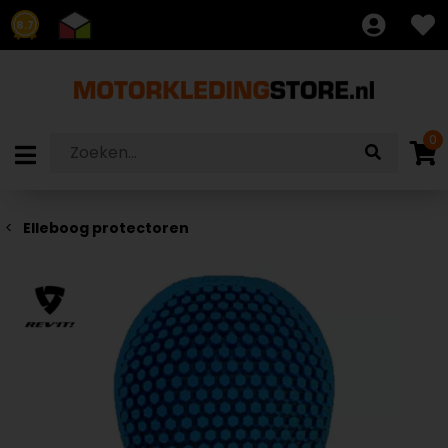
8.7
0
Elleboog protectoren