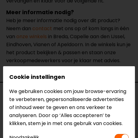
vervangen en klaar voor de volgende rit.
Meer informatie nodig?
Heb je meer informatie nodig over dit product?
Neem dan
contact
met ons op of kom langs in één
van
onze winkels
in Breda, Capelle aan den IJssel,
Eindhoven, Vianen of Apeldoorn. In de winkels kun je
het product bekijken & passen en staan onze
verkoopmedewerkers voor je klaar met advies.
Bekijk onze andere
elleboog protectoren.
Cookie instellingen
We gebruiken cookies om jouw browse-ervaring
Specificaties
te verbeteren, gepersonaliseerde advertenties
of inhoud weer te geven en ons verkeer te
Naam
Elleboog Slider Insert
analyseren. Door op ‘Alles accepteren’ te
Model
6450018
klikken, stem je in met ons gebruik van cookies.
Merk
Alpinestars
Kleur
Zwart
Noodzakelijk