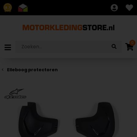
8.7
0
Elleboog protectoren