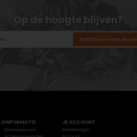
Op de hoogte blijven?
Schrijf je in voor de n
LS
INFORMATIE
JE ACCOUNT
Klantenservice
Winkelwagen
Actievoorwaarden
Account