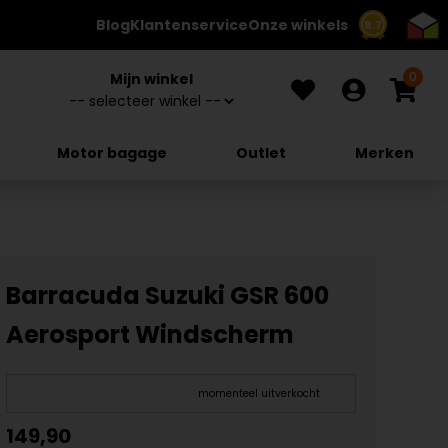
Blog
Klantenservice
Onze winkels
8.7
0
Mijn winkel
Motor bagage
Outlet
Merken
Barracuda Suzuki GSR 600
Aerosport Windscherm
momenteel uitverkocht
149,90