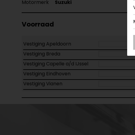
Motormerk
Suzuki
Voorraad
Vestiging Apeldoorn
Vestiging Breda
Vestiging Capelle a/d IJssel
Vestiging Eindhoven
Vestiging Vianen