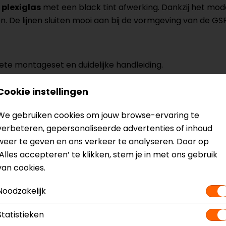
plexiglas
met een black tint afwerking. Dankzij het mo
 De lijnen sluiten mooi aan bij de vormgeving van de GSR
lete montageset en duidelijke handleiding.
Cookie instellingen
? Neem dan
contact
met ons op of kom langs in één van
o
We gebruiken cookies om jouw browse-ervaring te
kun je het product bekijken & passen en staan onze verko
verbeteren, gepersonaliseerde advertenties of inhoud
weer te geven en ons verkeer te analyseren. Door op
‘Alles accepteren’ te klikken, stem je in met ons gebruik
van cookies.
Noodzakelijk
dscherm
Model
Statistieken
Kleur