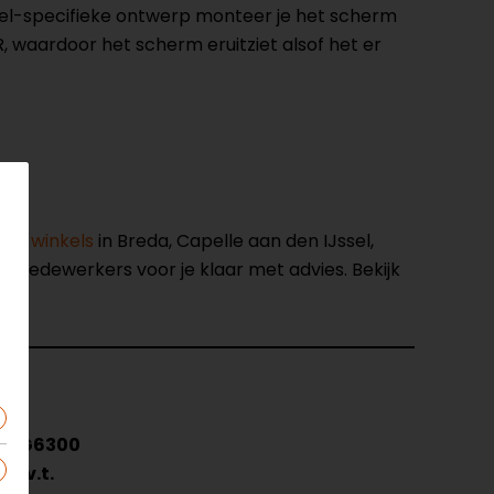
del-specifieke ontwerp monteer je het scherm
, waardoor het scherm eruitziet alsof het er
nze winkels
in Breda, Capelle aan den IJssel,
opmedewerkers voor je klaar met advies. Bekijk
SG6300
N.v.t.