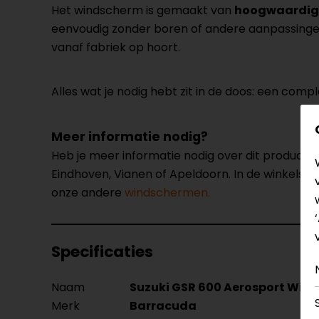
Het windscherm is gemaakt van
hoogwaardig 
eenvoudig zonder boren of andere aanpassingen.
vanaf fabriek op hoort.
Alles wat je nodig hebt zit in de doos: een comp
Meer informatie nodig?
Heb je meer informatie nodig over dit product
Eindhoven, Vianen of Apeldoorn. In de winkels 
onze andere
windschermen.
Specificaties
Naam
Suzuki GSR 600 Aerosport Win
Merk
Barracuda