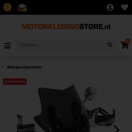
8.7
0
Windschermen