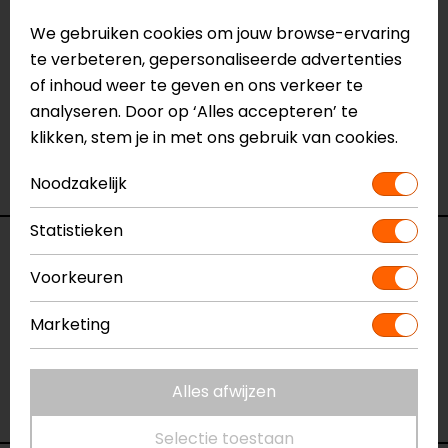
Heb je meer informatie nodig over dit product?
We gebruiken cookies om jouw browse-ervaring
Neem dan
contact
met ons op of kom langs in één
te verbeteren, gepersonaliseerde advertenties
van
onze winkels
in Breda, Capelle aan den IJssel,
of inhoud weer te geven en ons verkeer te
Eindhoven, Vianen of Apeldoorn. In de winkels kun je
analyseren. Door op ‘Alles accepteren’ te
het product bekijken & passen en staan onze
klikken, stem je in met ons gebruik van cookies.
verkoopmedewerkers voor je klaar met advies.
Bekijk onze andere
windschermen.
Noodzakelijk
Statistieken
Specificaties
Voorkeuren
Naam
MV Agusta Stradale 800 (2014-2017)
Marketing
Aerosport Windscherm
Model
MS8300
Merk
Barracuda
Alles afwijzen
Kleur
N.v.t.
Selectie toestaan