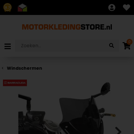
8.7
0
Windschermen