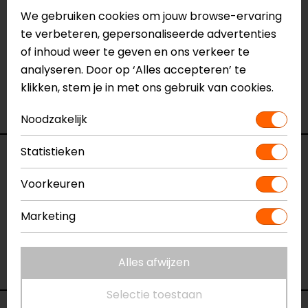
Neem dan
contact
met ons op of kom langs in één
We gebruiken cookies om jouw browse-ervaring
van
onze winkels
in Breda, Capelle aan den IJssel,
te verbeteren, gepersonaliseerde advertenties
Eindhoven, Vianen of Apeldoorn. In de winkels kun je
of inhoud weer te geven en ons verkeer te
het product bekijken & passen en staan onze
analyseren. Door op ‘Alles accepteren’ te
verkoopmedewerkers voor je klaar met advies.
klikken, stem je in met ons gebruik van cookies.
Bekijk onze andere
windschermen.
Noodzakelijk
Statistieken
Specificaties
Voorkeuren
Naam
BMW Aerosport Windscherm
Model
BT1300
Marketing
Merk
Barracuda
Kleur
Donker getint
Alles afwijzen
Motormerk
BMW
Selectie toestaan