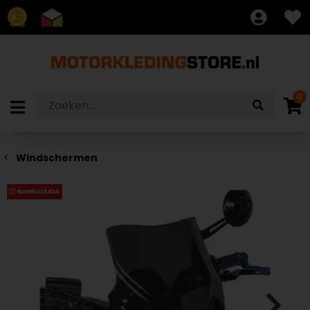
8.7
0
Windschermen