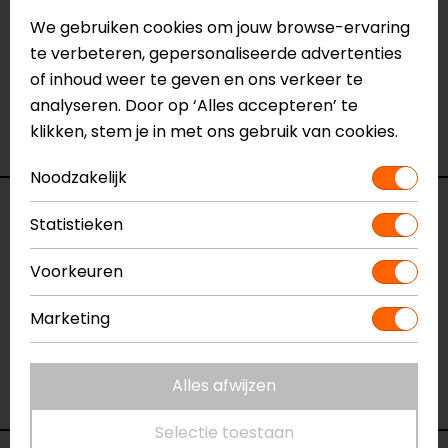
Neem dan
contact
met ons op of kom langs in één
We gebruiken cookies om jouw browse-ervaring
van
onze winkels
in Breda, Capelle aan den IJssel,
te verbeteren, gepersonaliseerde advertenties
Eindhoven, Vianen of Apeldoorn. In de winkels kun je
of inhoud weer te geven en ons verkeer te
het product bekijken & passen en staan onze
analyseren. Door op ‘Alles accepteren’ te
verkoopmedewerkers voor je klaar met advies.
klikken, stem je in met ons gebruik van cookies.
Bekijk onze andere
windschermen.
Noodzakelijk
Specificaties
Statistieken
Naam
Yamaha XSR900 Aerosport
Voorkeuren
Windscherm
Model
YS9300
Marketing
Merk
Barracuda
Kleur
N.v.t.
Alles afwijzen
Motormerk
Yamaha
Selectie toestaan