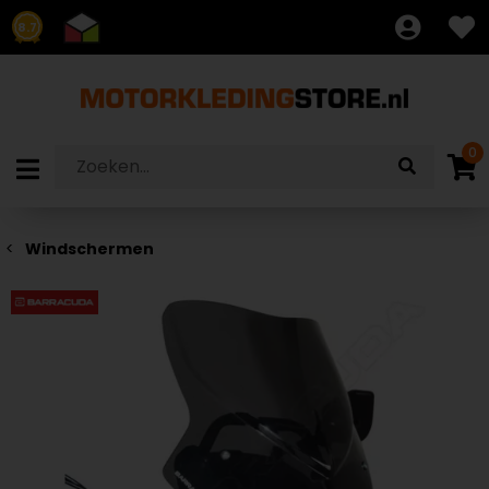
8.7
0
Windschermen