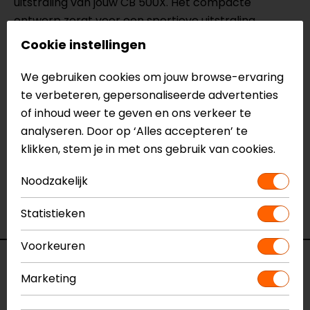
uitstraling van jouw CB 500X. Het compacte
ontwerp zorgt voor een sportieve uitstraling,
zonder te overheersen.
Cookie instellingen
We gebruiken cookies om jouw browse-ervaring
Meer informatie nodig?
te verbeteren, gepersonaliseerde advertenties
Heb je meer informatie nodig over dit product?
of inhoud weer te geven en ons verkeer te
Neem dan
contact
met ons op of kom langs in één
analyseren. Door op ‘Alles accepteren’ te
van
onze winkels
in Breda, Capelle aan den IJssel,
klikken, stem je in met ons gebruik van cookies.
Eindhoven, Vianen of Apeldoorn. In de winkels kun je
het product bekijken & passen en staan onze
Noodzakelijk
verkoopmedewerkers voor je klaar met advies.
Bekijk onze andere
windschermen.
Statistieken
Voorkeuren
Specificaties
Marketing
Naam
Honda CB 500X (2014-2015)