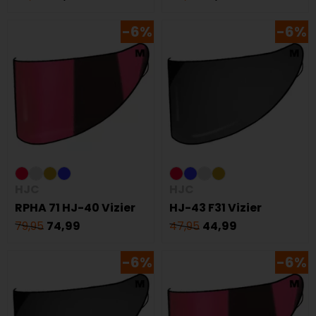
-6%
-6%
HJC
HJC
RPHA 71 HJ-40 Vizier
HJ-43 F31 Vizier
79,95
74,99
47,95
44,99
-6%
-6%