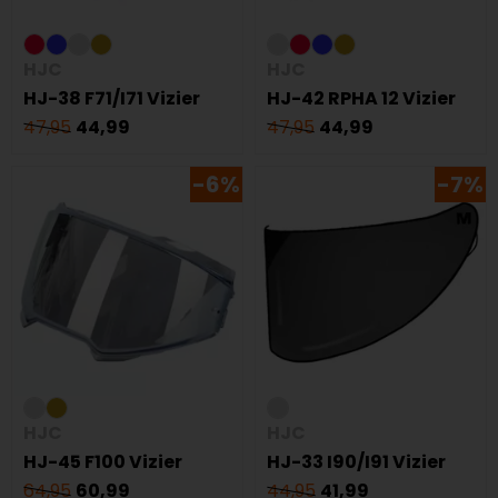
HJC
HJC
HJ-38 F71/I71 Vizier
HJ-42 RPHA 12 Vizier
47,95
44,99
47,95
44,99
-6%
-7%
HJC
HJC
HJ-45 F100 Vizier
HJ-33 I90/I91 Vizier
64,95
60,99
44,95
41,99