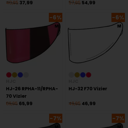
40,95
37,99
57,95
54,99
-6%
-6%
HJC
HJC
HJ-26 RPHA-11/RPHA-
HJ-32 F70 Vizier
70 Vizier
69,95
65,99
49,95
46,99
-7%
-7%