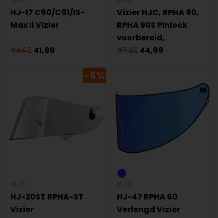
HJ-17 C90/C91/IS-
Vizier HJC, RPHA 90,
Max II Vizier
RPHA 90S Pinlock
voorbereid,
44,95
41,99
47,95
44,99
-6%
HJC
HJC
HJ-20ST RPHA-ST
HJ-47 RPHA 60
Vizier
Verlengd Vizier