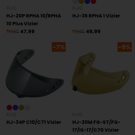
HJC
HJC
HJ-20P RPHA 10/RPHA
HJ-35 RPHA 1 Vizier
10 Plus Vizier
50,95
47,99
52,95
49,99
-7%
-5%
HJC
HJC
HJ-34P C10/C71 Vizier
HJ-20M FG-ST/FG-
17/IS-17/C70 Vizier