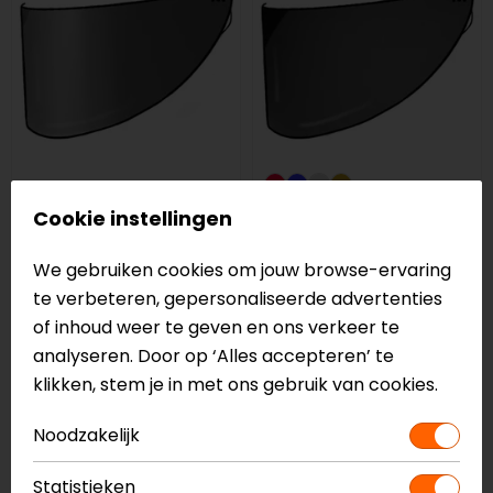
HJC
HJC
Cookie instellingen
HJ-37 RPHA 91 Vizier
HJ-41 V10 Vizier
42,95
39,99
40,95
37,99
We gebruiken cookies om jouw browse-ervaring
te verbeteren, gepersonaliseerde advertenties
-7%
-5%
of inhoud weer te geven en ons verkeer te
analyseren. Door op ‘Alles accepteren’ te
klikken, stem je in met ons gebruik van cookies.
Noodzakelijk
Statistieken