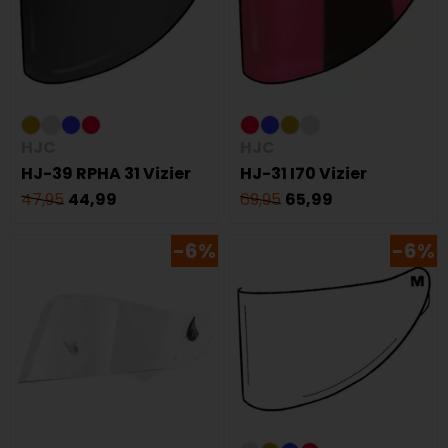
HJC
HJC
HJ-39 RPHA 31 Vizier
HJ-31 I70 Vizier
47,95
44,99
69,95
65,99
-6%
-6%