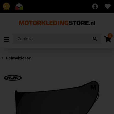
8.7
0
Helmvizieren