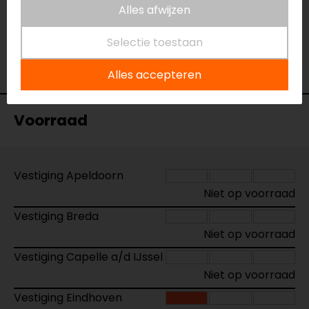
Alles afwijzen
Naam
Magnetic Card Wallet SPC+
Model
52848
Selectie toestaan
Merk
SP Connect
Kleur
Zwart
Alles accepteren
Voorraad
Vestiging Apeldoorn
Niet op voorraad
Vestiging Breda
Niet op voorraad
Vestiging Capelle a/d IJssel
Niet op voorraad
Vestiging Eindhoven