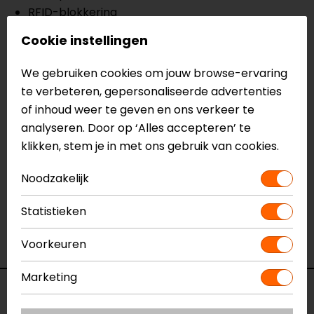
RFID-blokkering
Snelle en veilige magnetische bevestiging
Cookie instellingen
Gebruik als smartphone standaard
Compact en duurzaam
We gebruiken cookies om jouw browse-ervaring
te verbeteren, gepersonaliseerde advertenties
Meer informatie nodig?
of inhoud weer te geven en ons verkeer te
analyseren. Door op ‘Alles accepteren’ te
Heb je meer informatie nodig over dit product?
klikken, stem je in met ons gebruik van cookies.
Neem dan
contact
met ons op of kom langs in één
van
onze winkels
in Breda, Capelle aan den IJssel,
Noodzakelijk
Eindhoven, Vianen of Apeldoorn. In de winkels kun je
het product bekijken & passen en staan onze
Statistieken
verkoopmedewerkers voor je klaar met advies.
Bekijk ook onze andere
telefoon accessoires.
Voorkeuren
Marketing
Specificaties