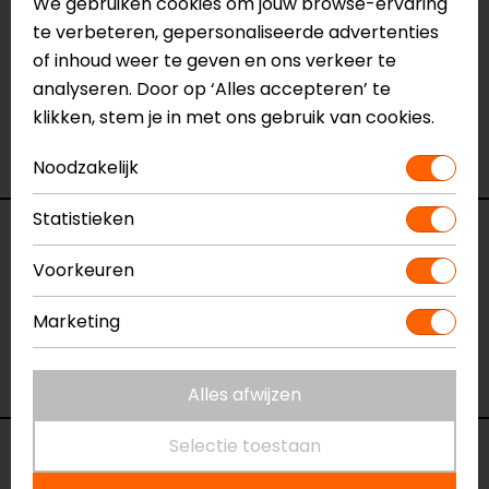
We gebruiken cookies om jouw browse-ervaring
Neem dan
contact
met ons op of kom langs in één
te verbeteren, gepersonaliseerde advertenties
van
onze winkels
in Breda, Capelle aan den IJssel,
of inhoud weer te geven en ons verkeer te
Eindhoven, Vianen of Apeldoorn. In de winkels kun je
analyseren. Door op ‘Alles accepteren’ te
het product bekijken & passen en staan onze
klikken, stem je in met ons gebruik van cookies.
verkoopmedewerkers voor je klaar met advies.
Bekijk ook onze andere
universele telefoonhouders.
Noodzakelijk
Statistieken
Specificaties
Voorkeuren
Naam
Universal Interface SPC+
Marketing
Model
52625
Merk
SP Connect
Kleur
Zwart
Alles afwijzen
Selectie toestaan
Voorraad