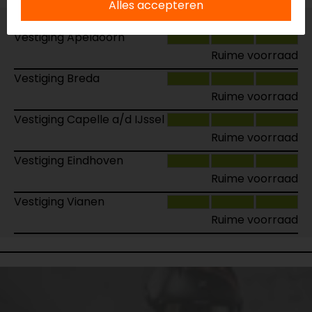
Alles accepteren
Vestiging Apeldoorn
Ruime voorraad
Vestiging Breda
Ruime voorraad
Vestiging Capelle a/d IJssel
Ruime voorraad
Vestiging Eindhoven
Ruime voorraad
Vestiging Vianen
Ruime voorraad