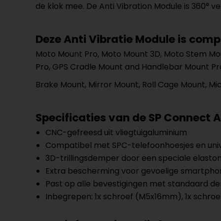
de klok mee. De Anti Vibration Module is 360° v
Deze Anti Vibratie Module is com
Moto Mount Pro, Moto Mount 3D, Moto Stem Moun
Pro, GPS Cradle Mount and Handlebar Mount P
Brake Mount, Mirror Mount, Roll Cage Mount, M
Specificaties van de SP Connect 
CNC-gefreesd uit vliegtuigaluminium
Compatibel met SPC-telefoonhoesjes en univ
3D-trillingsdemper door een speciale elasto
Extra bescherming voor gevoelige smartph
Past op alle bevestigingen met standaard 
Inbegrepen: 1x schroef (M5x16mm), 1x schroe