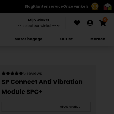
Blog
Klantenservice
Onze winkels
8.7
0
Mijn winkel
Motor bagage
Outlet
Merken
5 reviews
SP Connect Anti Vibration
Module SPC+
direct leverbaar