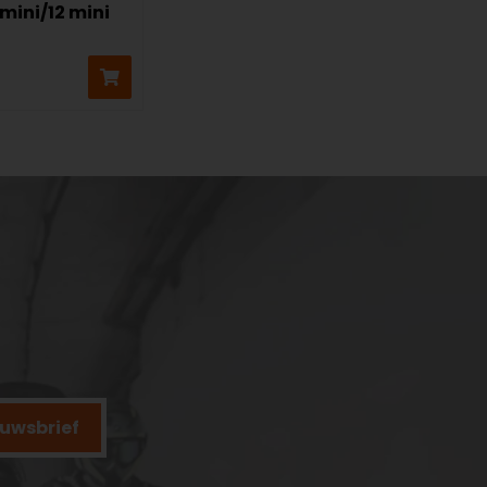
 mini/12 mini
ieuwsbrief