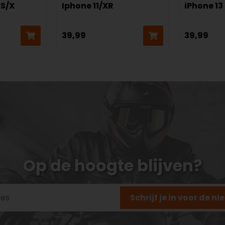
XS/X
Iphone 11/XR
iPhone 13
39,99
39,99
Op de hoogte blijven?
Schrijf je in voor de n