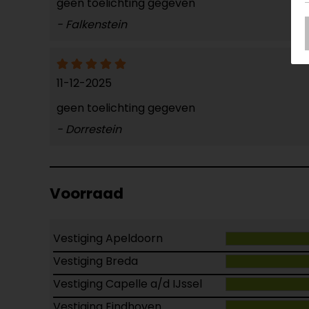
geen toelichting gegeven
- Falkenstein
11-12-2025
geen toelichting gegeven
- Dorrestein
Voorraad
Vestiging Apeldoorn
Vestiging Breda
Vestiging Capelle a/d IJssel
Vestiging Eindhoven