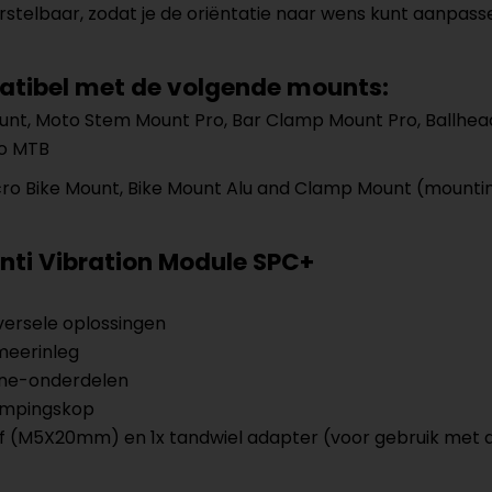
erstelbaar, zodat je de oriëntatie naar wens kunt aanpass
patibel met de volgende mounts:
t, Moto Stem Mount Pro, Bar Clamp Mount Pro, Ballhead
ro MTB
icro Bike Mount, Bike Mount Alu and Clamp Mount (mounti
Anti Vibration Module SPC+
ersele oplossingen
meerinleg
one-onderdelen
dempingskop
f (M5X20mm) en 1x tandwiel adapter (voor gebruik met d