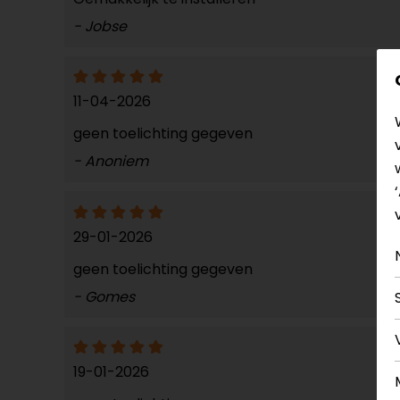
- Jobse
11-04-2026
geen toelichting gegeven
- Anoniem
29-01-2026
geen toelichting gegeven
- Gomes
19-01-2026