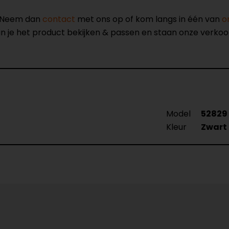
? Neem dan
contact
met ons op of kom langs in één van
o
kun je het product bekijken & passen en staan onze verko
Model
52829
Kleur
Zwart