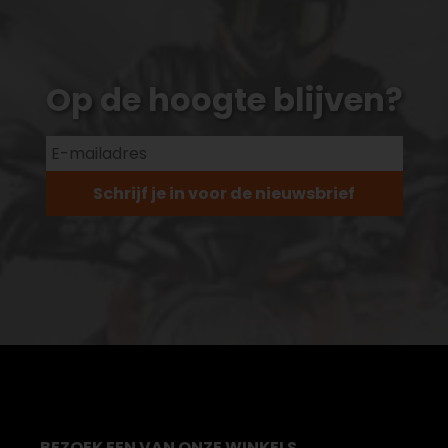
Op de hoogte blijven?
Schrijf je in voor de nieuwsbrief
BEZOEK EEN VAN ONZE WINKELS